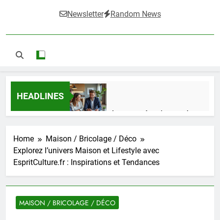
Newsletter
Random News
HEADLINES
Guide complet pour réussir un achat
LMNP d’occasion
1 Semaine Ago
Home
Maison / Bricolage / Déco
Explorez l’univers Maison et Lifestyle avec
EspritCulture.fr : Inspirations et Tendances
Ifdak : comprendre ses missions et son
impact dans le domaine médical
4 Mois Ago
MAISON / BRICOLAGE / DÉCO