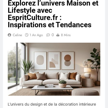
Explorez l’univers Maison et
Quel est le salaire de Myriam Seurat en
Lifestyle avec
2025 ?
4 Mois Ago
EspritCulture.fr :
Inspirations et Tendances
Okrami : comprendre ses
0
Celine
1 An Ago
8 Mins
fonctionnalités clés et avantages
4 Mois Ago
Découvrez notre test d’orientation
gratuit spécialement conçu pour
collégiens et lycéens
4 Mois Ago
Liste complète des marques
rezoactif.com à connaître en 2025
4 Mois Ago
L’univers du design et de la décoration intérieure