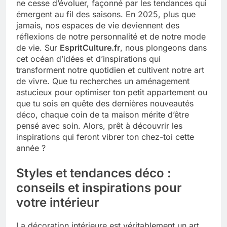
ne cesse d’évoluer, façonné par les tendances qui
émergent au fil des saisons. En 2025, plus que
Tout savoir sur les impatiens de
jamais, nos espaces de vie deviennent des
nouvelle guinée : culture et entretien
réflexions de notre personnalité et de notre mode
5 Mois Ago
de vie. Sur
EspritCulture.fr
, nous plongeons dans
cet océan d’idées et d’inspirations qui
transforment notre quotidien et cultivent notre art
Quels sont les inconvénients de
de vivre. Que tu recherches un aménagement
l’eucalyptus gunnii pour votre jardin
astucieux pour optimiser ton petit appartement ou
5 Mois Ago
que tu sois en quête des dernières nouveautés
déco, chaque coin de ta maison mérite d’être
pensé avec soin. Alors, prêt à découvrir les
À partir de quel montant la CAF porte
inspirations qui feront vibrer ton chez-toi cette
plainte : comprendre les seuils à
année ?
connaître
5 Mois Ago
Styles et tendances déco :
conseils et inspirations pour
Découvrir pourquoi des trous dans le
votre intérieur
jardin sans monticule apparaissent et
comment les traiter
5 Mois Ago
La décoration intérieure est véritablement un art,