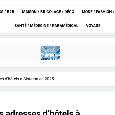
S / B2B
MAISON / BRICOLAGE / DÉCO
MODE / FASHION 
SANTÉ / MÉDECINE / PARAMÉDICAL
VOYAGE
achat LMNP d’occasion
Ifdak : comprendre ses missions et son
4 Mois Ago
es d’hôtels à Sisteron en 2025
eurat en 2025 ?
Okrami : comprendre ses fonctionnalités clés e
4 Mois Ago
s adresses d’hôtels à
on gratuit spécialement conçu pour collégiens et lycéens