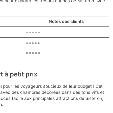
s pour explorer les trésors cachés de Sisteron. Que
Notes des clients
⭐⭐⭐⭐⭐
⭐⭐⭐⭐⭐
⭐⭐⭐⭐⭐
t à petit prix
al pour les voyageurs soucieux de leur budget ! Cet
avec des chambres décorées dans des tons vifs et
n accès facile aux principales attractions de Sisteron,
n.