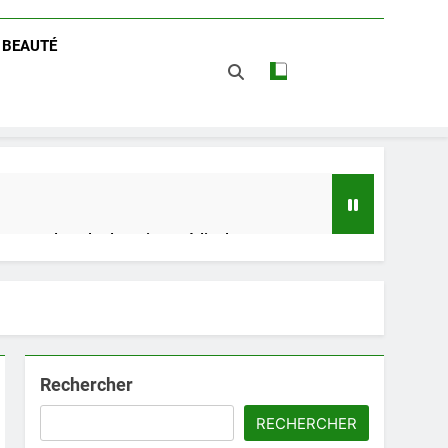
/ BEAUTÉ
 impact dans le domaine médical
t avantages
Rechercher
RECHERCHER