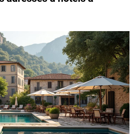
oactif.com à connaître en 2025
Tout savoir sur les impatiens de
5 Mois Ago
l’eucalyptus gunnii pour votre jardin
porte plainte : comprendre les seuils à connaître
ns le jardin sans monticule apparaissent et comment les traite