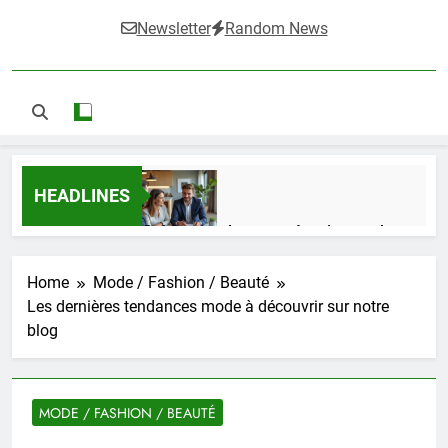
Newsletter
Random News
HEADLINES
Guide complet pour réussir un achat
LMNP d’occasion
1 Semaine Ago
Home
Mode / Fashion / Beauté
Les dernières tendances mode à découvrir sur notre
blog
Ifdak : comprendre ses missions et son
impact dans le domaine médical
4 Mois Ago
MODE / FASHION / BEAUTÉ