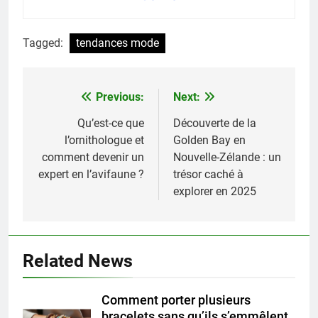
Tagged:
tendances mode
Previous:
Next:
Navigation
de
Qu’est-ce que
Découverte de la
l’ornithologue et
Golden Bay en
l’article
comment devenir un
Nouvelle-Zélande : un
expert en l’avifaune ?
trésor caché à
explorer en 2025
Related News
Comment porter plusieurs
bracelets sans qu’ils s’emmêlent