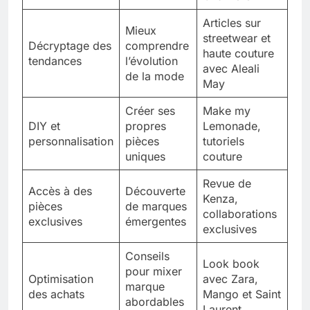
Articles sur
Mieux
streetwear et
Décryptage des
comprendre
haute couture
tendances
l’évolution
avec Aleali
de la mode
May
Créer ses
Make my
DIY et
propres
Lemonade,
personnalisation
pièces
tutoriels
uniques
couture
Revue de
Accès à des
Découverte
Kenza,
pièces
de marques
collaborations
exclusives
émergentes
exclusives
Conseils
Look book
pour mixer
Optimisation
avec Zara,
marque
des achats
Mango et Saint
abordables
Laurent