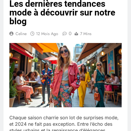
Les dernières tendances
Quel est le salaire de Myriam Seurat en
mode à découvrir sur notre
2025 ?
4 Mois Ago
blog
0
Celine
12 Mois Ago
7 Mins
Okrami : comprendre ses
fonctionnalités clés et avantages
4 Mois Ago
Découvrez notre test d’orientation
gratuit spécialement conçu pour
collégiens et lycéens
4 Mois Ago
Liste complète des marques
rezoactif.com à connaître en 2025
Chaque saison charrie son lot de surprises mode,
4 Mois Ago
et 2024 ne fait pas exception. Entre l’écho des
styles urbains et la renaissance d’élégances