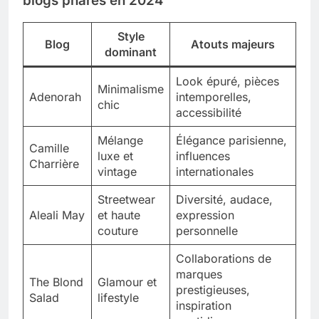
blogs phares en 2024
Style
Blog
Atouts majeurs
dominant
Look épuré, pièces
Minimalisme
Adenorah
intemporelles,
chic
accessibilité
Mélange
Élégance parisienne,
Camille
luxe et
influences
Charrière
vintage
internationales
Streetwear
Diversité, audace,
Aleali May
et haute
expression
couture
personnelle
Collaborations de
marques
The Blond
Glamour et
prestigieuses,
Salad
lifestyle
inspiration