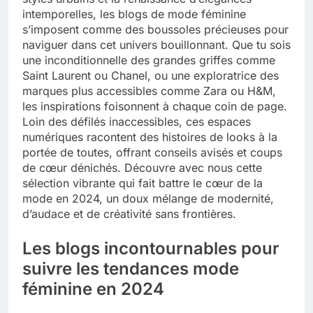
intemporelles, les blogs de mode féminine
Tout savoir sur les impatiens de
s’imposent comme des boussoles précieuses pour
nouvelle guinée : culture et entretien
naviguer dans cet univers bouillonnant. Que tu sois
5 Mois Ago
une inconditionnelle des grandes griffes comme
Saint Laurent ou Chanel, ou une exploratrice des
marques plus accessibles comme Zara ou H&M,
Quels sont les inconvénients de
les inspirations foisonnent à chaque coin de page.
l’eucalyptus gunnii pour votre jardin
Loin des défilés inaccessibles, ces espaces
5 Mois Ago
numériques racontent des histoires de looks à la
portée de toutes, offrant conseils avisés et coups
de cœur dénichés. Découvre avec nous cette
sélection vibrante qui fait battre le cœur de la
À partir de quel montant la CAF porte
plainte : comprendre les seuils à
mode en 2024, un doux mélange de modernité,
connaître
d’audace et de créativité sans frontières.
5 Mois Ago
Les blogs incontournables pour
suivre les tendances mode
Découvrir pourquoi des trous dans le
jardin sans monticule apparaissent et
féminine en 2024
comment les traiter
5 Mois Ago