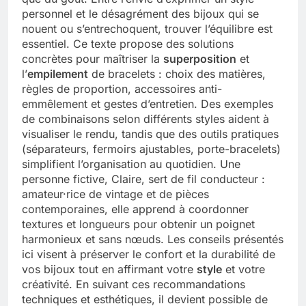
personnel et le désagrément des bijoux qui se
Tout savoir sur les impatiens de
nouent ou s’entrechoquent, trouver l’équilibre est
nouvelle guinée : culture et entretien
essentiel. Ce texte propose des solutions
5 Mois Ago
concrètes pour maîtriser la
superposition
et
l’
empilement
de bracelets : choix des matières,
règles de proportion, accessoires anti-
Quels sont les inconvénients de
emmêlement et gestes d’entretien. Des exemples
l’eucalyptus gunnii pour votre jardin
de combinaisons selon différents styles aident à
5 Mois Ago
visualiser le rendu, tandis que des outils pratiques
(séparateurs, fermoirs ajustables, porte-bracelets)
simplifient l’organisation au quotidien. Une
personne fictive, Claire, sert de fil conducteur :
À partir de quel montant la CAF porte
plainte : comprendre les seuils à
amateur·rice de vintage et de pièces
connaître
contemporaines, elle apprend à coordonner
5 Mois Ago
textures et longueurs pour obtenir un poignet
harmonieux et sans nœuds. Les conseils présentés
ici visent à préserver le confort et la durabilité de
Découvrir pourquoi des trous dans le
vos bijoux tout en affirmant votre
style
et votre
jardin sans monticule apparaissent et
créativité. En suivant ces recommandations
comment les traiter
5 Mois Ago
techniques et esthétiques, il devient possible de