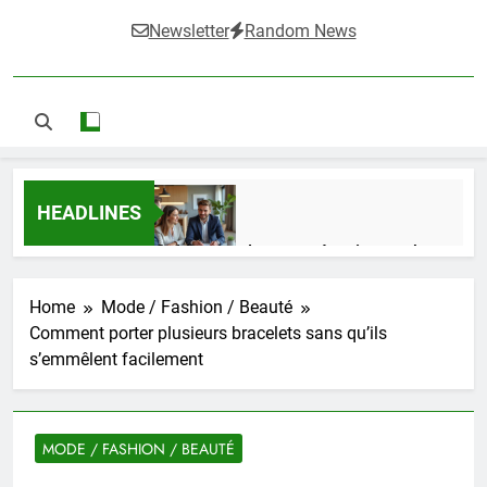
Newsletter
Random News
HEADLINES
Guide complet pour réussir un achat
LMNP d’occasion
1 Semaine Ago
Home
Mode / Fashion / Beauté
Comment porter plusieurs bracelets sans qu’ils
s’emmêlent facilement
Ifdak : comprendre ses missions et son
impact dans le domaine médical
4 Mois Ago
MODE / FASHION / BEAUTÉ