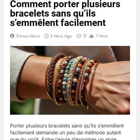
Comment porter plusieurs
Quel est le salaire de Myriam Seurat en
bracelets sans qu’ils
2025 ?
4 Mois Ago
s’emmêlent facilement
0
Emma.Morin
5 Mois Ago
7 Mins
Okrami : comprendre ses
fonctionnalités clés et avantages
4 Mois Ago
Découvrez notre test d’orientation
gratuit spécialement conçu pour
collégiens et lycéens
4 Mois Ago
Liste complète des marques
rezoactif.com à connaître en 2025
Porter plusieurs bracelets sans qu’ils s’emmêlent
4 Mois Ago
facilement demande un peu de méthode autant
que du goût. Entre l’envie d’exprimer un style