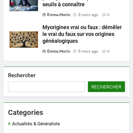
seuils à connaître
Emma.Morin
5 mois ago
0
Myorigines vrai ou faux : démêler
le vrai du faux sur vos origines
généalogiques
Emma.Morin
5 mois ago
0
Rechercher
RECHERCHER
Categories
Actualités & Généraliste