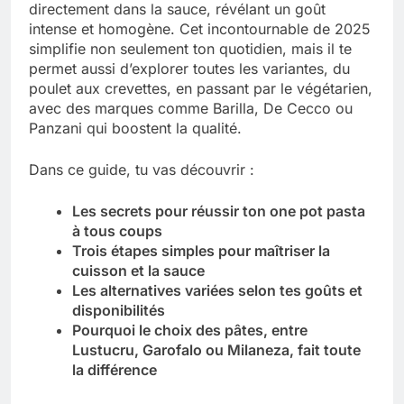
directement dans la sauce, révélant un goût
intense et homogène. Cet incontournable de 2025
Tout savoir sur les impatiens de
nouvelle guinée : culture et entretien
simplifie non seulement ton quotidien, mais il te
permet aussi d’explorer toutes les variantes, du
5 Mois Ago
poulet aux crevettes, en passant par le végétarien,
avec des marques comme Barilla, De Cecco ou
Panzani qui boostent la qualité.
Quels sont les inconvénients de
l’eucalyptus gunnii pour votre jardin
Dans ce guide, tu vas découvrir :
5 Mois Ago
Les secrets pour réussir ton one pot pasta
à tous coups
À partir de quel montant la CAF porte
Trois étapes simples pour maîtriser la
plainte : comprendre les seuils à
cuisson et la sauce
connaître
5 Mois Ago
Les alternatives variées selon tes goûts et
disponibilités
Pourquoi le choix des pâtes, entre
Découvrir pourquoi des trous dans le
Lustucru, Garofalo ou Milaneza, fait toute
jardin sans monticule apparaissent et
la différence
comment les traiter
5 Mois Ago