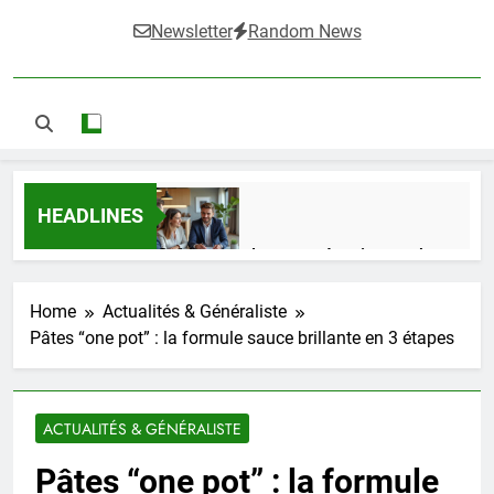
Newsletter
Random News
HEADLINES
Guide complet pour réussir un achat
LMNP d’occasion
1 Semaine Ago
Home
Actualités & Généraliste
Pâtes “one pot” : la formule sauce brillante en 3 étapes
Ifdak : comprendre ses missions et son
impact dans le domaine médical
ACTUALITÉS & GÉNÉRALISTE
4 Mois Ago
Pâtes “one pot” : la formule