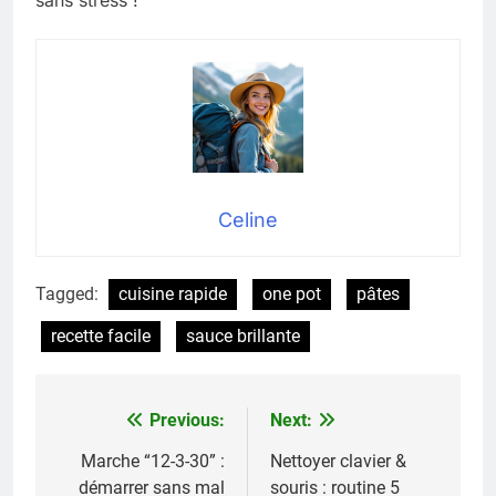
sans stress !
Celine
Tagged:
cuisine rapide
one pot
pâtes
recette facile
sauce brillante
Previous:
Next:
Navigation
de
Marche “12-3-30” :
Nettoyer clavier &
démarrer sans mal
souris : routine 5