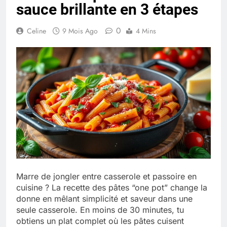
sauce brillante en 3 étapes
Quel est le salaire de Myriam Seurat en
2025 ?
0
4 Mois Ago
Celine
9 Mois Ago
4 Mins
Okrami : comprendre ses
fonctionnalités clés et avantages
4 Mois Ago
Découvrez notre test d’orientation
gratuit spécialement conçu pour
collégiens et lycéens
4 Mois Ago
Marre de jongler entre casserole et passoire en
Liste complète des marques
cuisine ? La recette des pâtes “one pot” change la
rezoactif.com à connaître en 2025
donne en mêlant simplicité et saveur dans une
4 Mois Ago
seule casserole. En moins de 30 minutes, tu
obtiens un plat complet où les pâtes cuisent