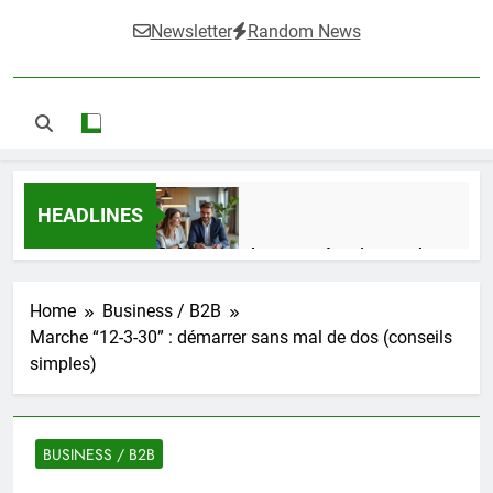
Newsletter
Random News
HEADLINES
Guide complet pour réussir un achat
LMNP d’occasion
1 Semaine Ago
Home
Business / B2B
Marche “12-3-30” : démarrer sans mal de dos (conseils
simples)
Ifdak : comprendre ses missions et son
impact dans le domaine médical
4 Mois Ago
BUSINESS / B2B