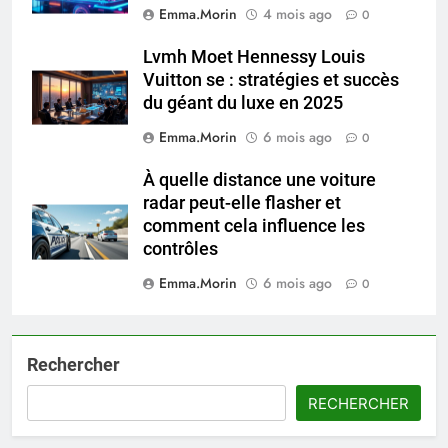
Emma.Morin
4 mois ago
0
Lvmh Moet Hennessy Louis
Vuitton se : stratégies et succès
du géant du luxe en 2025
Emma.Morin
6 mois ago
0
À quelle distance une voiture
radar peut-elle flasher et
comment cela influence les
contrôles
Emma.Morin
6 mois ago
0
Rechercher
RECHERCHER