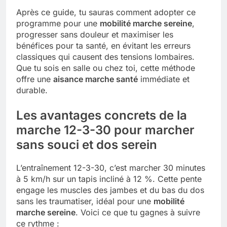
Après ce guide, tu sauras comment adopter ce
Tout savoir sur les impatiens de
programme pour une
mobilité marche sereine
,
nouvelle guinée : culture et entretien
progresser sans douleur et maximiser les
5 Mois Ago
bénéfices pour ta santé, en évitant les erreurs
classiques qui causent des tensions lombaires.
Que tu sois en salle ou chez toi, cette méthode
Quels sont les inconvénients de
offre une
aisance marche santé
immédiate et
l’eucalyptus gunnii pour votre jardin
durable.
5 Mois Ago
Les avantages concrets de la
marche 12-3-30 pour marcher
À partir de quel montant la CAF porte
sans souci et dos serein
plainte : comprendre les seuils à
connaître
5 Mois Ago
L’entraînement 12-3-30, c’est marcher 30 minutes
à 5 km/h sur un tapis incliné à 12 %. Cette pente
engage les muscles des jambes et du bas du dos
Découvrir pourquoi des trous dans le
sans les traumatiser, idéal pour une
mobilité
jardin sans monticule apparaissent et
comment les traiter
marche sereine
. Voici ce que tu gagnes à suivre
5 Mois Ago
ce rythme :