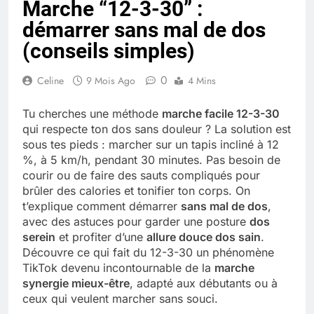
Marche “12-3-30” :
Quel est le salaire de Myriam Seurat en
démarrer sans mal de dos
2025 ?
4 Mois Ago
(conseils simples)
0
Celine
9 Mois Ago
4 Mins
Okrami : comprendre ses
fonctionnalités clés et avantages
Tu cherches une méthode
marche facile 12-3-30
4 Mois Ago
qui respecte ton dos sans douleur ? La solution est
sous tes pieds : marcher sur un tapis incliné à 12
%, à 5 km/h, pendant 30 minutes. Pas besoin de
Découvrez notre test d’orientation
courir ou de faire des sauts compliqués pour
gratuit spécialement conçu pour
brûler des calories et tonifier ton corps. On
collégiens et lycéens
4 Mois Ago
t’explique comment démarrer
sans mal de dos
,
avec des astuces pour garder une posture
dos
serein
et profiter d’une
allure douce dos sain
.
Découvre ce qui fait du 12-3-30 un phénomène
Liste complète des marques
TikTok devenu incontournable de la
marche
rezoactif.com à connaître en 2025
synergie mieux-être
, adapté aux débutants ou à
4 Mois Ago
ceux qui veulent marcher sans souci.