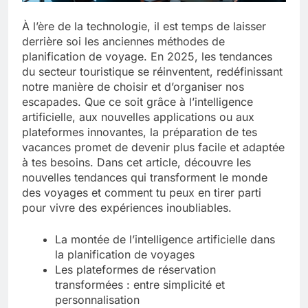
Tout savoir sur les impatiens de
À l’ère de la technologie, il est temps de laisser
nouvelle guinée : culture et entretien
derrière soi les anciennes méthodes de
5 Mois Ago
planification de voyage. En 2025, les tendances
du secteur touristique se réinventent, redéfinissant
notre manière de choisir et d’organiser nos
escapades. Que ce soit grâce à l’intelligence
Quels sont les inconvénients de
l’eucalyptus gunnii pour votre jardin
artificielle, aux nouvelles applications ou aux
plateformes innovantes, la préparation de tes
5 Mois Ago
vacances promet de devenir plus facile et adaptée
à tes besoins. Dans cet article, découvre les
nouvelles tendances qui transforment le monde
À partir de quel montant la CAF porte
des voyages et comment tu peux en tirer parti
plainte : comprendre les seuils à
pour vivre des expériences inoubliables.
connaître
5 Mois Ago
La montée de l’intelligence artificielle dans
la planification de voyages
Découvrir pourquoi des trous dans le
Les plateformes de réservation
jardin sans monticule apparaissent et
transformées : entre simplicité et
comment les traiter
5 Mois Ago
personnalisation