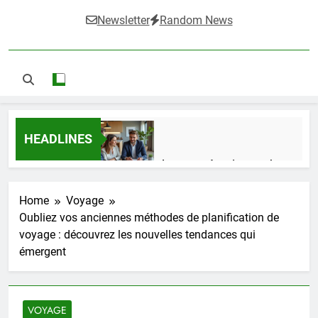
Newsletter
Random News
HEADLINES
Guide complet pour réussir un achat
LMNP d’occasion
1 Semaine Ago
Home
Voyage
Oubliez vos anciennes méthodes de planification de
voyage : découvrez les nouvelles tendances qui
Ifdak : comprendre ses missions et son
émergent
impact dans le domaine médical
4 Mois Ago
VOYAGE