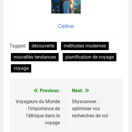
Celine
Tagged:
découverte
méthodes modernes
nouvelles tendances
planification de voyage
voyage
Previous:
Next:
Navigation
de
Voyageurs du Monde
Skyscanner :
: l’importance de
optimiser vos
l’article
l’éthique dans le
recherches de vol
voyage