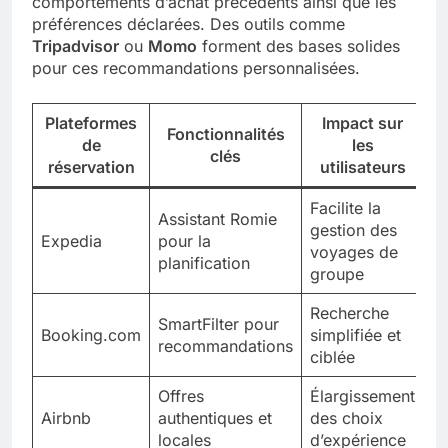
comportements d’achat précédents ainsi que les
préférences déclarées. Des outils comme
Tripadvisor
ou
Momo
forment des bases solides
pour ces recommandations personnalisées.
Plateformes
Impact sur
Fonctionnalités
de
les
clés
réservation
utilisateurs
Facilite la
Assistant Romie
gestion des
Expedia
pour la
voyages de
planification
groupe
Recherche
SmartFilter pour
Booking.com
simplifiée et
recommandations
ciblée
Offres
Élargissement
Airbnb
authentiques et
des choix
locales
d’expérience