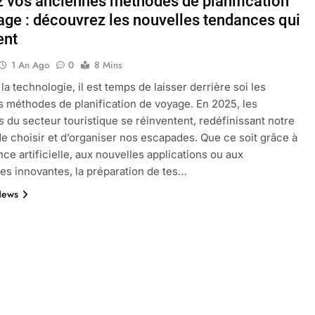
z vos anciennes méthodes de planification
age : découvrez les nouvelles tendances qui
ent
oactif.com à connaître en 2025
Tout savoir sur les impatiens de
1 An Ago
0
8 Mins
5 Mois Ago
 la technologie, il est temps de laisser derrière soi les
 méthodes de planification de voyage. En 2025, les
 du secteur touristique se réinventent, redéfinissant notre
l’eucalyptus gunnii pour votre jardin
e choisir et d’organiser nos escapades. Que ce soit grâce à
ence artificielle, aux nouvelles applications ou aux
es innovantes, la préparation de tes…
News
porte plainte : comprendre les seuils à connaître
ns le jardin sans monticule apparaissent et comment les traite