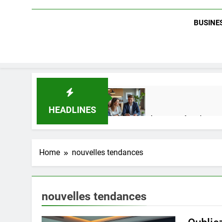
BUSINES
HEADLINES
Guide complet pour réussir un 
2 Semaines Ago
Home
nouvelles tendances
Quel est le salaire de Myriam S
4 Mois Ago
nouvelles tendances
Découvrez notre test d’orientati