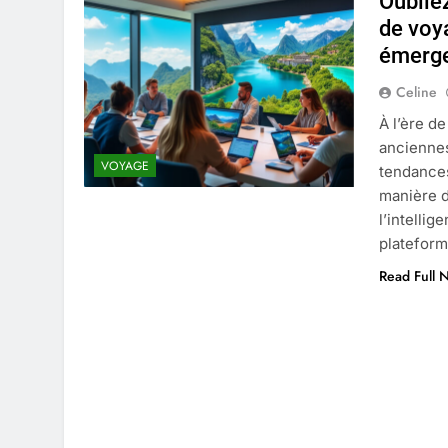
Oublie
4 Mois Ago
de voy
émerg
Liste complète des marques rez
Celine
4 Mois Ago
À l’ère de
anciennes
VOYAGE
tendances
Quels sont les inconvénients de 
manière d
5 Mois Ago
l’intellig
plateform
Read Full 
À partir de quel montant la CAF 
5 Mois Ago
Découvrir pourquoi des trous da
5 Mois Ago