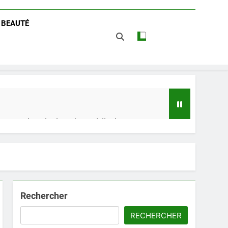
/ BEAUTÉ
 impact dans le domaine médical
t avantages
Rechercher
RECHERCHER