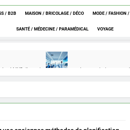
S / B2B
MAISON / BRICOLAGE / DÉCO
MODE / FASHION 
SANTÉ / MÉDECINE / PARAMÉDICAL
VOYAGE
achat LMNP d’occasion
Ifdak : comprendre ses missions et son
4 Mois Ago
eurat en 2025 ?
Okrami : comprendre ses fonctionnalités clés e
4 Mois Ago
on gratuit spécialement conçu pour collégiens et lycéens