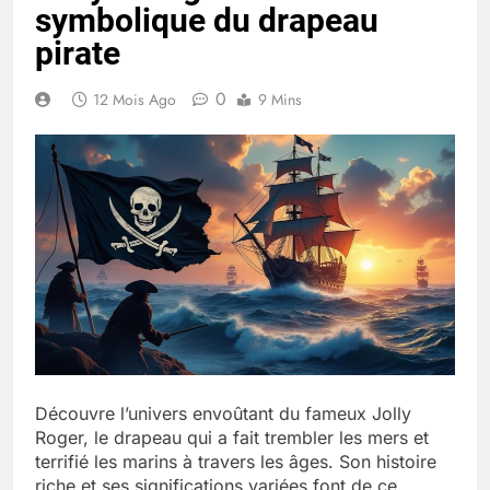
symbolique du drapeau
Quel est le salaire de Myriam Seurat en
2025 ?
pirate
4 Mois Ago
0
12 Mois Ago
9 Mins
Okrami : comprendre ses
fonctionnalités clés et avantages
4 Mois Ago
Découvrez notre test d’orientation
gratuit spécialement conçu pour
collégiens et lycéens
4 Mois Ago
Liste complète des marques
Découvre l’univers envoûtant du fameux Jolly
rezoactif.com à connaître en 2025
Roger, le drapeau qui a fait trembler les mers et
4 Mois Ago
terrifié les marins à travers les âges. Son histoire
riche et ses significations variées font de ce