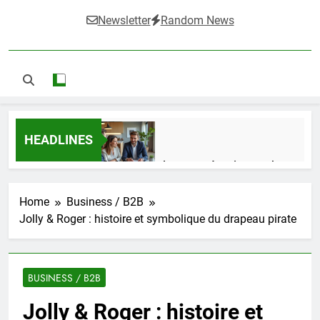
Newsletter
Random News
HEADLINES
Guide complet pour réussir un achat
LMNP d’occasion
1 Semaine Ago
Home
Business / B2B
Jolly & Roger : histoire et symbolique du drapeau pirate
Ifdak : comprendre ses missions et son
impact dans le domaine médical
BUSINESS / B2B
4 Mois Ago
Jolly & Roger : histoire et