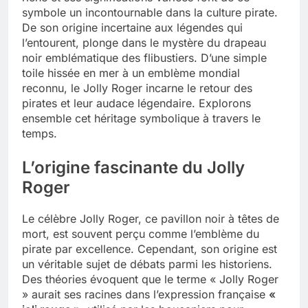
symbole un incontournable dans la culture pirate.
Tout savoir sur les impatiens de
De son origine incertaine aux légendes qui
nouvelle guinée : culture et entretien
l’entourent, plonge dans le mystère du drapeau
5 Mois Ago
noir emblématique des flibustiers. D’une simple
toile hissée en mer à un emblème mondial
reconnu, le Jolly Roger incarne le retour des
Quels sont les inconvénients de
pirates et leur audace légendaire. Explorons
l’eucalyptus gunnii pour votre jardin
ensemble cet héritage symbolique à travers le
5 Mois Ago
temps.
L’origine fascinante du Jolly
À partir de quel montant la CAF porte
Roger
plainte : comprendre les seuils à
connaître
5 Mois Ago
Le célèbre Jolly Roger, ce pavillon noir à têtes de
mort, est souvent perçu comme l’emblème du
pirate par excellence. Cependant, son origine est
Découvrir pourquoi des trous dans le
un véritable sujet de débats parmi les historiens.
jardin sans monticule apparaissent et
Des théories évoquent que le terme « Jolly Roger
comment les traiter
5 Mois Ago
» aurait ses racines dans l’expression française
«