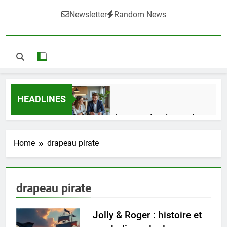
Newsletter
Random News
HEADLINES
Guide complet pour réussir un achat
LMNP d’occasion
2 Semaines Ago
Home
drapeau pirate
Ifdak : comprendre ses missions et son
drapeau pirate
impact dans le domaine médical
4 Mois Ago
Jolly & Roger : histoire et