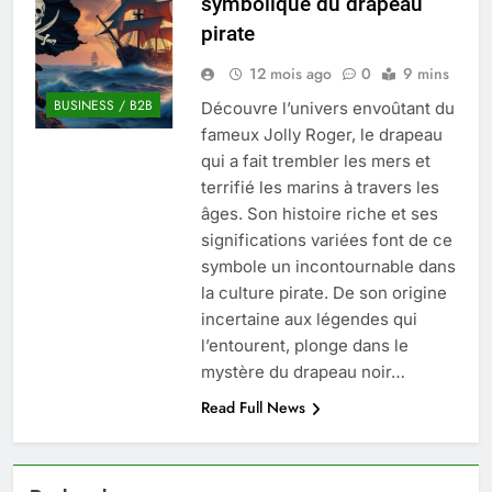
symbolique du drapeau
Quel est le salaire de Myriam Seurat en
pirate
2025 ?
4 Mois Ago
12 mois ago
0
9 mins
BUSINESS / B2B
Découvre l’univers envoûtant du
fameux Jolly Roger, le drapeau
Okrami : comprendre ses
qui a fait trembler les mers et
fonctionnalités clés et avantages
terrifié les marins à travers les
4 Mois Ago
âges. Son histoire riche et ses
significations variées font de ce
symbole un incontournable dans
Découvrez notre test d’orientation
gratuit spécialement conçu pour
la culture pirate. De son origine
collégiens et lycéens
incertaine aux légendes qui
4 Mois Ago
l’entourent, plonge dans le
mystère du drapeau noir…
Liste complète des marques
Read Full News
rezoactif.com à connaître en 2025
4 Mois Ago