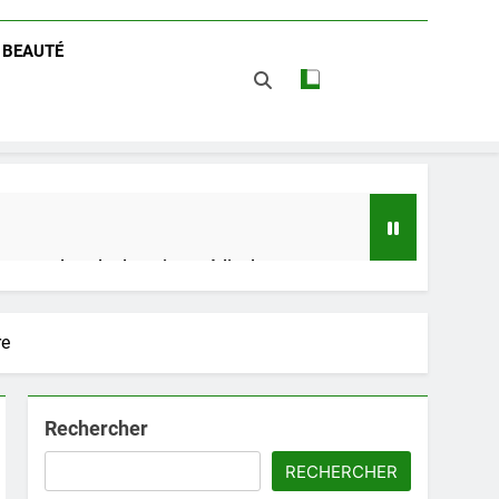
/ BEAUTÉ
 impact dans le domaine médical
re
t avantages
Rechercher
RECHERCHER