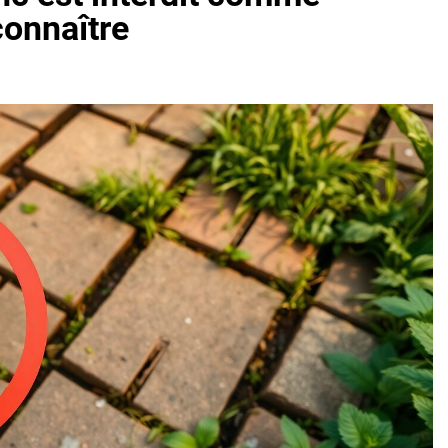
connaître
oactif.com à connaître en 2025
Tout savoir sur les impatiens de
5 Mois Ago
l’eucalyptus gunnii pour votre jardin
porte plainte : comprendre les seuils à connaître
ns le jardin sans monticule apparaissent et comment les traite