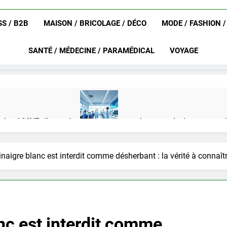
S / B2B
MAISON / BRICOLAGE / DÉCO
MODE / FASHION 
SANTÉ / MÉDECINE / PARAMÉDICAL
VOYAGE
achat LMNP d’occasion
Ifdak : comprendre ses missions et son
4 Mois Ago
inaigre blanc est interdit comme désherbant : la vérité à connaît
eurat en 2025 ?
Okrami : comprendre ses fonctionnalités clés e
4 Mois Ago
anc est interdit comme
on gratuit spécialement conçu pour collégiens et lycéens