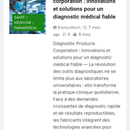
corporation : innovations
Quel est le salaire de Myriam Seurat en
et solutions pour un
2025 ?
diagnostic médical fiable
4 Mois Ago
SANTÉ /
MÉDECINE /
Emma.Morin
7 mois
PARAMÉDICAL
ago
0
8 mins
Okrami : comprendre ses
Diagnostic Products
fonctionnalités clés et avantages
Corporation : innovations et
4 Mois Ago
solutions pour un diagnostic
médical fiable — La révolution
des outils diagnostiques ne se
Découvrez notre test d’orientation
gratuit spécialement conçu pour
limite plus aux laboratoires
collégiens et lycéens
4 Mois Ago
universitaires : elle transforme
la pratique clinique quotidienne.
Face à des demandes
Liste complète des marques
croissantes de diagnostic rapide
rezoactif.com à connaître en 2025
et de résultats reproductibles,
4 Mois Ago
les fabricants intègrent des
technologies avancées pour