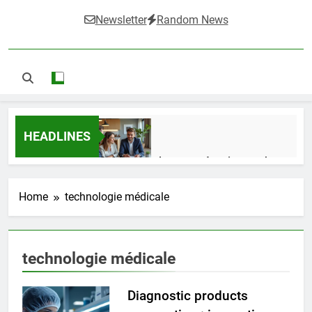
Newsletter
Random News
HEADLINES
Guide complet pour réussir un achat
LMNP d’occasion
2 Semaines Ago
Home
technologie médicale
Ifdak : comprendre ses missions et son
technologie médicale
impact dans le domaine médical
4 Mois Ago
Diagnostic products