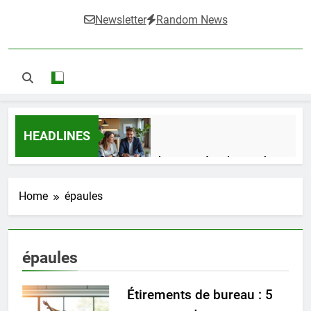
Newsletter
Random News
HEADLINES
Guide complet pour réussir un achat
LMNP d’occasion
2 Semaines Ago
Home
épaules
Ifdak : comprendre ses missions et son
épaules
impact dans le domaine médical
4 Mois Ago
Étirements de bureau : 5