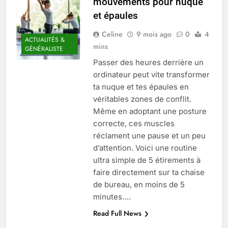
mouvements pour nuque
Quel est le salaire de Myriam Seurat en
et épaules
2025 ?
4 Mois Ago
Celine
9 mois ago
0
4
ACTUALITÉS &
mins
GÉNÉRALISTE
Passer des heures derrière un
Okrami : comprendre ses
ordinateur peut vite transformer
fonctionnalités clés et avantages
ta nuque et tes épaules en
4 Mois Ago
véritables zones de conflit.
Même en adoptant une posture
correcte, ces muscles
Découvrez notre test d’orientation
gratuit spécialement conçu pour
réclament une pause et un peu
collégiens et lycéens
d’attention. Voici une routine
4 Mois Ago
ultra simple de 5 étirements à
faire directement sur ta chaise
de bureau, en moins de 5
Liste complète des marques
rezoactif.com à connaître en 2025
minutes….
4 Mois Ago
Read Full News