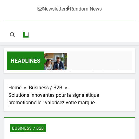
Newsletter
Random News
HEADLINES
Guide complet pour réussir un achat
LMNP d’occasion
1 Semaine Ago
Home
Business / B2B
Solutions innovantes pour la signalétique
promotionnelle : valorisez votre marque
Ifdak : comprendre ses missions et son
impact dans le domaine médical
4 Mois Ago
BUSINESS / B2B