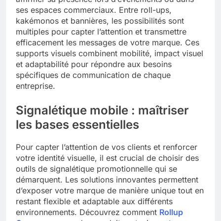
ses espaces commerciaux. Entre roll-ups,
Tout savoir sur les impatiens de
kakémonos et bannières, les possibilités sont
nouvelle guinée : culture et entretien
multiples pour capter l’attention et transmettre
5 Mois Ago
efficacement les messages de votre marque. Ces
supports visuels combinent mobilité, impact visuel
et adaptabilité pour répondre aux besoins
Quels sont les inconvénients de
spécifiques de communication de chaque
l’eucalyptus gunnii pour votre jardin
entreprise.
5 Mois Ago
Signalétique mobile : maîtriser
les bases essentielles
À partir de quel montant la CAF porte
plainte : comprendre les seuils à
Pour capter l’attention de vos clients et renforcer
connaître
5 Mois Ago
votre identité visuelle, il est crucial de choisir des
outils de signalétique promotionnelle qui se
démarquent. Les solutions innovantes permettent
Découvrir pourquoi des trous dans le
d’exposer votre marque de manière unique tout en
jardin sans monticule apparaissent et
restant flexible et adaptable aux différents
comment les traiter
5 Mois Ago
environnements. Découvrez comment
Rollup