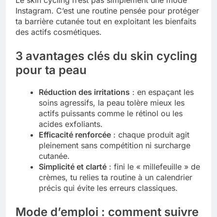
Le skin cycling n’est pas simplement une mode
Instagram. C’est une routine pensée pour protéger
Tout savoir sur les impatiens de
ta barrière cutanée tout en exploitant les bienfaits
nouvelle guinée : culture et entretien
des actifs cosmétiques.
5 Mois Ago
3 avantages clés du skin cycling
pour ta peau
Quels sont les inconvénients de
l’eucalyptus gunnii pour votre jardin
Réduction des irritations
: en espaçant les
5 Mois Ago
soins agressifs, la peau tolère mieux les
actifs puissants comme le rétinol ou les
acides exfoliants.
À partir de quel montant la CAF porte
Efficacité renforcée
: chaque produit agit
plainte : comprendre les seuils à
pleinement sans compétition ni surcharge
connaître
5 Mois Ago
cutanée.
Simplicité et clarté
: fini le « millefeuille » de
crèmes, tu relies ta routine à un calendrier
Découvrir pourquoi des trous dans le
précis qui évite les erreurs classiques.
jardin sans monticule apparaissent et
comment les traiter
5 Mois Ago
Mode d’emploi : comment suivre