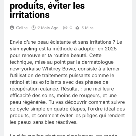
produits, éviter les
Quel est le salaire de Myriam Seurat en
2025 ?
irritations
4 Mois Ago
0
Celine
9 Mois Ago
3 Mins
Okrami : comprendre ses
Envie d’une peau éclatante et sans irritations ? Le
fonctionnalités clés et avantages
skin cycling
est la méthode à adopter en 2025
4 Mois Ago
pour renouveler ta routine beauté. Cette
technique, mise au point par la dermatologue
new-yorkaise Whitney Bowe, consiste à alterner
l’utilisation de traitements puissants comme le
Découvrez notre test d’orientation
gratuit spécialement conçu pour
rétinol et les exfoliants avec des phases de
collégiens et lycéens
récupération cutanée. Résultat : une meilleure
4 Mois Ago
efficacité des soins, moins de rougeurs, et une
peau régénérée. Tu vas découvrir comment suivre
ce cycle simple en quatre étapes, l’ordre idéal des
Liste complète des marques
produits, et comment éviter les pièges qui rendent
rezoactif.com à connaître en 2025
les peaux sensibles réactives.
4 Mois Ago