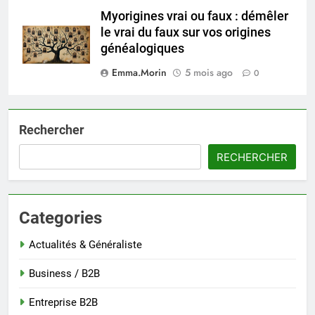
Myorigines vrai ou faux : démêler
le vrai du faux sur vos origines
généalogiques
Emma.Morin
5 mois ago
0
Rechercher
RECHERCHER
Categories
Actualités & Généraliste
Business / B2B
Entreprise B2B