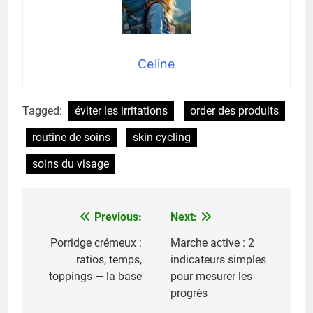
Celine
Tagged:
éviter les irritations
order des produits
routine de soins
skin cycling
soins du visage
Previous:
Next:
Navigation
de
Porridge crémeux :
Marche active : 2
ratios, temps,
indicateurs simples
l’article
toppings — la base
pour mesurer les
progrès