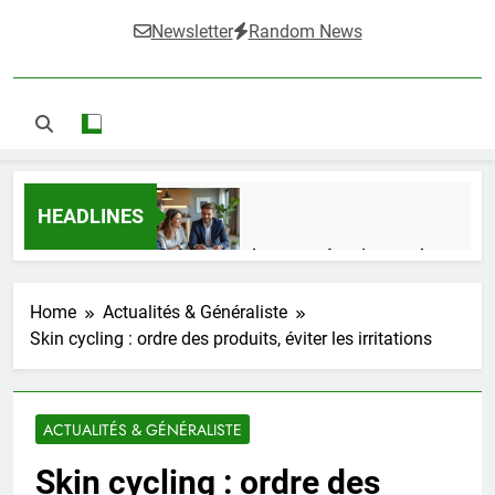
Newsletter
Random News
HEADLINES
Guide complet pour réussir un achat
LMNP d’occasion
1 Semaine Ago
Home
Actualités & Généraliste
Skin cycling : ordre des produits, éviter les irritations
Ifdak : comprendre ses missions et son
impact dans le domaine médical
ACTUALITÉS & GÉNÉRALISTE
4 Mois Ago
Skin cycling : ordre des