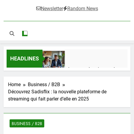
Newsletter
Random News
HEADLINES
Guide complet pour réussir un achat
LMNP d’occasion
2 Semaines Ago
Home
Business / B2B
Découvrez Sadisflix : la nouvelle plateforme de
streaming qui fait parler d’elle en 2025
Ifdak : comprendre ses missions et son
impact dans le domaine médical
4 Mois Ago
BUSINESS / B2B