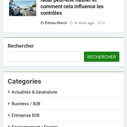
radar peut-elle flasher et
comment cela influence les
contrôles
Emma.Morin
6 mois ago
0
Rechercher
RECHERCHER
Categories
Actualités & Généraliste
Business / B2B
Entreprise B2B