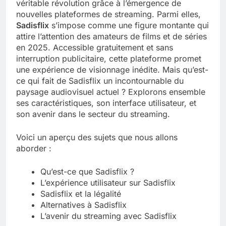
véritable révolution grâce à l’émergence de
nouvelles plateformes de streaming. Parmi elles,
Tout savoir sur les impatiens de
Sadisflix
s’impose comme une figure montante qui
nouvelle guinée : culture et entretien
attire l’attention des amateurs de films et de séries
5 Mois Ago
en 2025. Accessible gratuitement et sans
interruption publicitaire, cette plateforme promet
une expérience de visionnage inédite. Mais qu’est-
Quels sont les inconvénients de
ce qui fait de Sadisflix un incontournable du
l’eucalyptus gunnii pour votre jardin
paysage audiovisuel actuel ? Explorons ensemble
5 Mois Ago
ses caractéristiques, son interface utilisateur, et
son avenir dans le secteur du streaming.
À partir de quel montant la CAF porte
Voici un aperçu des sujets que nous allons
plainte : comprendre les seuils à
aborder :
connaître
5 Mois Ago
Qu’est-ce que Sadisflix ?
L’expérience utilisateur sur Sadisflix
Découvrir pourquoi des trous dans le
Sadisflix et la légalité
jardin sans monticule apparaissent et
Alternatives à Sadisflix
comment les traiter
5 Mois Ago
L’avenir du streaming avec Sadisflix