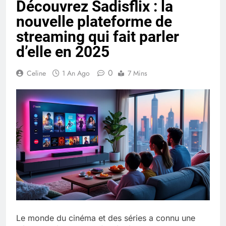
Découvrez Sadisflix : la
Quel est le salaire de Myriam Seurat en
nouvelle plateforme de
2025 ?
4 Mois Ago
streaming qui fait parler
d’elle en 2025
Okrami : comprendre ses
0
Celine
1 An Ago
7 Mins
fonctionnalités clés et avantages
4 Mois Ago
Découvrez notre test d’orientation
gratuit spécialement conçu pour
collégiens et lycéens
4 Mois Ago
Liste complète des marques
rezoactif.com à connaître en 2025
4 Mois Ago
Le monde du cinéma et des séries a connu une