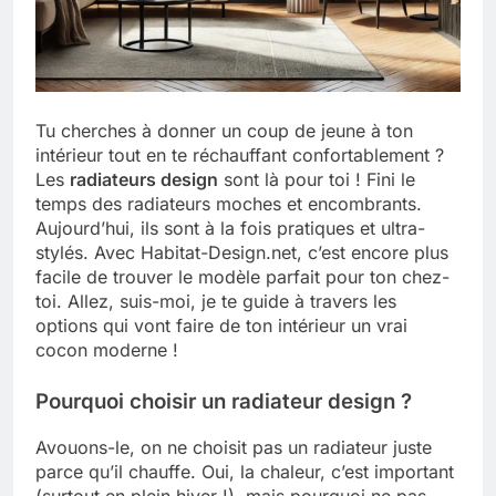
Tout savoir sur les impatiens de
nouvelle guinée : culture et entretien
5 Mois Ago
Tu cherches à donner un coup de jeune à ton
intérieur tout en te réchauffant confortablement ?
Quels sont les inconvénients de
Les
radiateurs design
sont là pour toi ! Fini le
l’eucalyptus gunnii pour votre jardin
temps des radiateurs moches et encombrants.
5 Mois Ago
Aujourd’hui, ils sont à la fois pratiques et ultra-
stylés. Avec Habitat-Design.net, c’est encore plus
facile de trouver le modèle parfait pour ton chez-
À partir de quel montant la CAF porte
toi. Allez, suis-moi, je te guide à travers les
plainte : comprendre les seuils à
options qui vont faire de ton intérieur un vrai
connaître
5 Mois Ago
cocon moderne !
Pourquoi choisir un radiateur design ?
Découvrir pourquoi des trous dans le
jardin sans monticule apparaissent et
Avouons-le, on ne choisit pas un radiateur juste
comment les traiter
5 Mois Ago
parce qu’il chauffe. Oui, la chaleur, c’est important