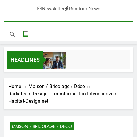
Newsletter
Random News
HEADLINES
Guide complet pour réussir un achat
LMNP d’occasion
1 Semaine Ago
Home
Maison / Bricolage / Déco
Radiateurs Design : Transforme Ton Intérieur avec
Habitat-Design.net
Ifdak : comprendre ses missions et son
impact dans le domaine médical
4 Mois Ago
MAISON / BRICOLAGE / DÉCO