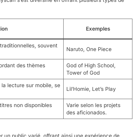
ion
Exemples
raditionnelles, souvent
Naruto, One Piece
ordant des thèmes
God of High School,
Tower of God
a lecture sur mobile, se
Lil’Homie, Let’s Play
titres non disponibles
Varie selon les projets
des aficionados.
r un public varié, offrant ainsi une expérience de