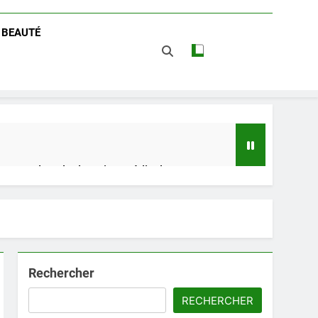
/ BEAUTÉ
 impact dans le domaine médical
t avantages
Rechercher
RECHERCHER