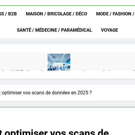
S / B2B
MAISON / BRICOLAGE / DÉCO
MODE / FASHION 
SANTÉ / MÉDECINE / PARAMÉDICAL
VOYAGE
achat LMNP d’occasion
Ifdak : comprendre ses missions et son
4 Mois Ago
optimiser vos scans de données en 2025 ?
eurat en 2025 ?
Okrami : comprendre ses fonctionnalités clés e
4 Mois Ago
optimiser vos scans de
on gratuit spécialement conçu pour collégiens et lycéens