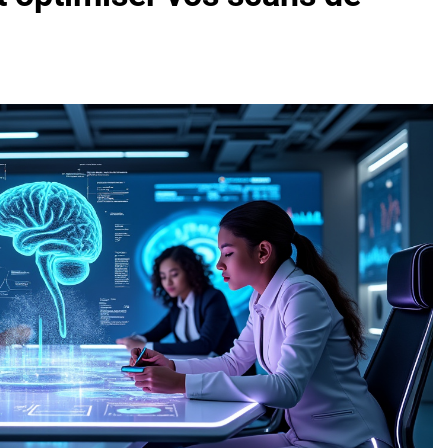
oactif.com à connaître en 2025
Tout savoir sur les impatiens de
5 Mois Ago
l’eucalyptus gunnii pour votre jardin
porte plainte : comprendre les seuils à connaître
ns le jardin sans monticule apparaissent et comment les traite