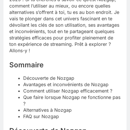
comment l’utiliser au mieux, ou encore quelles
Tout savoir sur les impatiens de
alternatives s’offrent à toi, tu es au bon endroit. Je
nouvelle guinée : culture et entretien
vais te plonger dans cet univers fascinant en te
5 Mois Ago
dévoilant les clés de son utilisation, ses avantages
et inconvénients, tout en te partageant quelques
stratégies efficaces pour profiter pleinement de
Quels sont les inconvénients de
ton expérience de streaming. Prêt à explorer ?
l’eucalyptus gunnii pour votre jardin
Allons-y !
5 Mois Ago
Sommaire
À partir de quel montant la CAF porte
Découverte de Nozgap
plainte : comprendre les seuils à
Avantages et inconvénients de Nozgap
connaître
5 Mois Ago
Comment utiliser Nozgap efficacement ?
Que faire lorsque Nozgap ne fonctionne pas
?
Alternatives à Nozgap
Découvrir pourquoi des trous dans le
jardin sans monticule apparaissent et
FAQ sur Nozgap
comment les traiter
5 Mois Ago