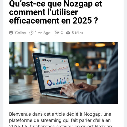
Qu’est-ce que Nozgap et
Quel est le salaire de Myriam Seurat en
comment l’utiliser
2025 ?
4 Mois Ago
efficacement en 2025 ?
0
Celine
1 An Ago
8 Mins
Okrami : comprendre ses
fonctionnalités clés et avantages
4 Mois Ago
Découvrez notre test d’orientation
gratuit spécialement conçu pour
collégiens et lycéens
4 Mois Ago
Liste complète des marques
rezoactif.com à connaître en 2025
Bienvenue dans cet article dédié à Nozgap, une
4 Mois Ago
plateforme de streaming qui fait parler d’elle en
2025 ! Si tu cherches à savoir ce qu’est Nozgap,