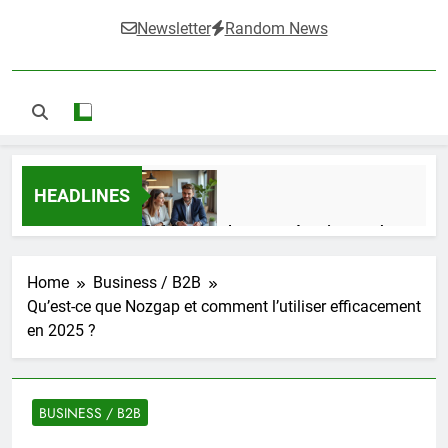
Newsletter
Random News
HEADLINES
Guide complet pour réussir un achat
LMNP d’occasion
1 Semaine Ago
Home
Business / B2B
Qu’est-ce que Nozgap et comment l’utiliser efficacement
en 2025 ?
Ifdak : comprendre ses missions et son
impact dans le domaine médical
4 Mois Ago
BUSINESS / B2B