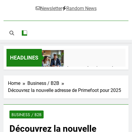
Newsletter
Random News
HEADLINES
Guide complet pour réussir un achat
LMNP d’occasion
1 Semaine Ago
Home
Business / B2B
Découvrez la nouvelle adresse de Primefoot pour 2025
Ifdak : comprendre ses missions et son
impact dans le domaine médical
BUSINESS / B2B
4 Mois Ago
Découvrez la nouvelle