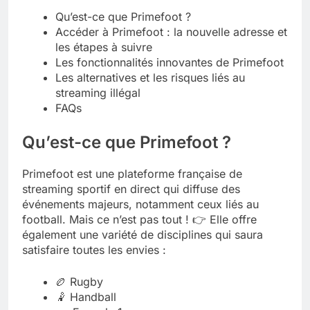
Qu’est-ce que Primefoot ?
Tout savoir sur les impatiens de
Accéder à Primefoot : la nouvelle adresse et
nouvelle guinée : culture et entretien
les étapes à suivre
5 Mois Ago
Les fonctionnalités innovantes de Primefoot
Les alternatives et les risques liés au
streaming illégal
Quels sont les inconvénients de
FAQs
l’eucalyptus gunnii pour votre jardin
5 Mois Ago
Qu’est-ce que Primefoot ?
Primefoot est une plateforme française de
À partir de quel montant la CAF porte
streaming sportif en direct qui diffuse des
plainte : comprendre les seuils à
événements majeurs, notamment ceux liés au
connaître
5 Mois Ago
football. Mais ce n’est pas tout ! 👉 Elle offre
également une variété de disciplines qui saura
satisfaire toutes les envies :
Découvrir pourquoi des trous dans le
jardin sans monticule apparaissent et
🏉 Rugby
comment les traiter
5 Mois Ago
🤾 Handball