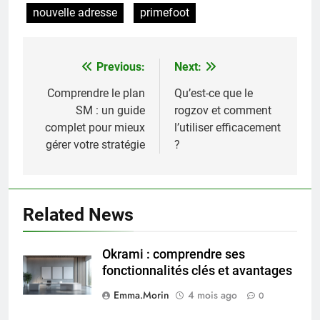
nouvelle adresse
primefoot
Previous:
Next:
Navigation
de
Comprendre le plan
Qu’est-ce que le
SM : un guide
rogzov et comment
l’article
complet pour mieux
l’utiliser efficacement
gérer votre stratégie
?
Related News
Okrami : comprendre ses
fonctionnalités clés et avantages
Emma.Morin
4 mois ago
0