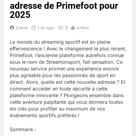
adresse de Primefoot pour
Quel est le salaire de Myriam Seurat en
2025 ?
2025
4 Mois Ago
0
Celine
1 An Ago
4 Mins
Okrami : comprendre ses
Le monde du streaming sportif est en pleine
fonctionnalités clés et avantages
effervescence ! Avec le changement le plus récent,
4 Mois Ago
Primefoot, l’ancienne plateforme autrefois connue
sous le nom de Streamonsport, fait sensation. Ce
nouveau service promet une expérience encore
plus agréable pour les passionnés de sport en
Découvrez notre test d’orientation
gratuit spécialement conçu pour
direct. Alors, quelle est cette nouvelle adresse ? Et
collégiens et lycéens
comment accéder en toute sécurité à cette
4 Mois Ago
plateforme innovante ? Plongeons ensemble dans
cette aventure palpitante qui vous donnera toutes
les clés pour profiter au maximum de vos
Liste complète des marques
événements sportifs préférés !
rezoactif.com à connaître en 2025
4 Mois Ago
Sommaire :