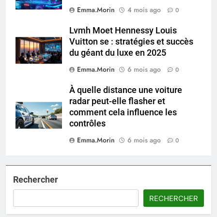
Emma.Morin
4 mois ago
0
Lvmh Moet Hennessy Louis
Vuitton se : stratégies et succès
du géant du luxe en 2025
Emma.Morin
6 mois ago
0
À quelle distance une voiture
radar peut-elle flasher et
comment cela influence les
contrôles
Emma.Morin
6 mois ago
0
Rechercher
RECHERCHER