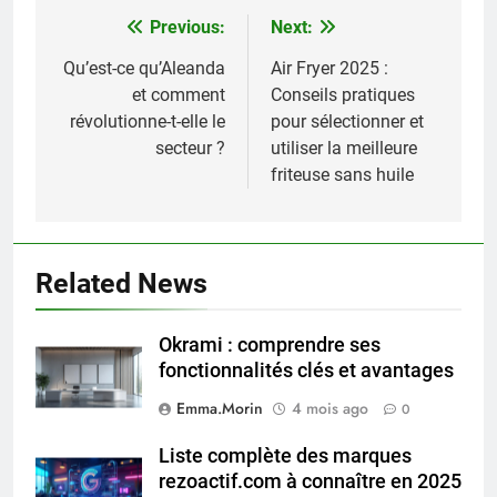
Previous:
Next:
Navigation
de
Qu’est-ce qu’Aleanda
Air Fryer 2025 :
et comment
Conseils pratiques
l’article
révolutionne-t-elle le
pour sélectionner et
secteur ?
utiliser la meilleure
friteuse sans huile
Related News
Okrami : comprendre ses
fonctionnalités clés et avantages
Emma.Morin
4 mois ago
0
Liste complète des marques
rezoactif.com à connaître en 2025