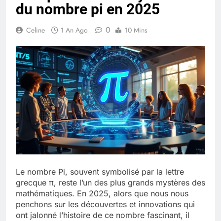
du nombre pi en 2025
Quel est le salaire de Myriam Seurat en
2025 ?
0
4 Mois Ago
Celine
1 An Ago
10 Mins
Okrami : comprendre ses
fonctionnalités clés et avantages
4 Mois Ago
Découvrez notre test d’orientation
gratuit spécialement conçu pour
collégiens et lycéens
4 Mois Ago
Le nombre Pi, souvent symbolisé par la lettre
Liste complète des marques
grecque π, reste l’un des plus grands mystères des
rezoactif.com à connaître en 2025
mathématiques. En 2025, alors que nous nous
4 Mois Ago
penchons sur les découvertes et innovations qui
ont jalonné l’histoire de ce nombre fascinant, il