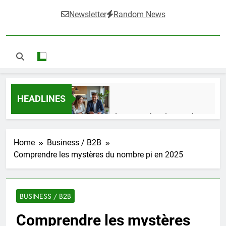
Newsletter
Random News
HEADLINES
Guide complet pour réussir un achat
LMNP d’occasion
1 Semaine Ago
Home
Business / B2B
Comprendre les mystères du nombre pi en 2025
Ifdak : comprendre ses missions et son
impact dans le domaine médical
BUSINESS / B2B
4 Mois Ago
Comprendre les mystères