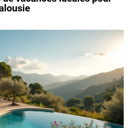
alousie
oactif.com à connaître en 2025
Tout savoir sur les impatiens de
5 Mois Ago
l’eucalyptus gunnii pour votre jardin
porte plainte : comprendre les seuils à connaître
ns le jardin sans monticule apparaissent et comment les traite