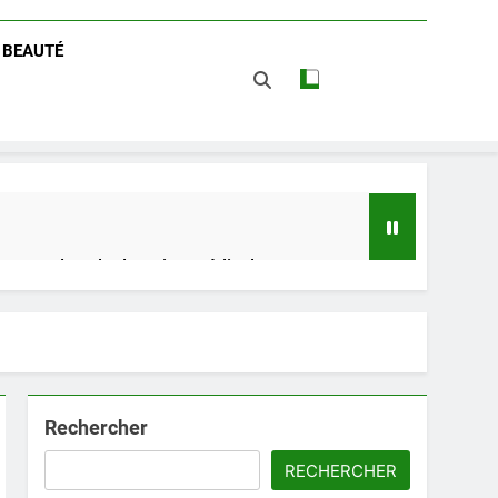
/ BEAUTÉ
 impact dans le domaine médical
t avantages
Rechercher
RECHERCHER