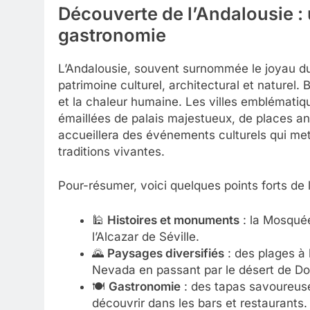
Découverte de l’Andalousie : 
gastronomie
L’Andalousie, souvent surnommée le joyau du 
patrimoine culturel, architectural et naturel.
et la chaleur humaine. Les villes emblémati
émaillées de palais majestueux, de places a
accueillera des événements culturels qui met
traditions vivantes.
Pour-résumer, voici quelques points forts de l
🕌
Histoires et monuments
: la Mosquée
l’Alcazar de Séville.
🌄
Paysages diversifiés
: des plages à 
Nevada en passant par le désert de D
🍽️
Gastronomie
: des tapas savoureuse
découvrir dans les bars et restaurants.