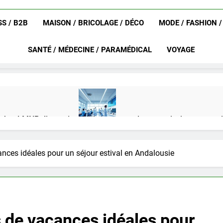
S / B2B
MAISON / BRICOLAGE / DÉCO
MODE / FASHION 
SANTÉ / MÉDECINE / PARAMÉDICAL
VOYAGE
achat LMNP d’occasion
Ifdak : comprendre ses missions et son
4 Mois Ago
nces idéales pour un séjour estival en Andalousie
eurat en 2025 ?
Okrami : comprendre ses fonctionnalités clés e
4 Mois Ago
 de vacances idéales pour
on gratuit spécialement conçu pour collégiens et lycéens