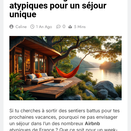
atypiques pour un séjour
Quel est le salaire de Myriam Seurat en
2025 ?
unique
4 Mois Ago
0
Celine
1 An Ago
5 Mins
Okrami : comprendre ses
fonctionnalités clés et avantages
4 Mois Ago
Découvrez notre test d’orientation
gratuit spécialement conçu pour
collégiens et lycéens
4 Mois Ago
Liste complète des marques
Si tu cherches à sortir des sentiers battus pour tes
rezoactif.com à connaître en 2025
prochaines vacances, pourquoi ne pas envisager
4 Mois Ago
un séjour dans l’un des nombreux
Airbnb
atypiques de France ? Que ce soit pour un week-