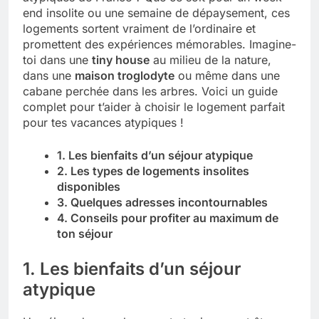
end insolite ou une semaine de dépaysement, ces
Tout savoir sur les impatiens de
logements sortent vraiment de l’ordinaire et
nouvelle guinée : culture et entretien
promettent des expériences mémorables. Imagine-
5 Mois Ago
toi dans une
tiny house
au milieu de la nature,
dans une
maison troglodyte
ou même dans une
cabane perchée dans les arbres. Voici un guide
Quels sont les inconvénients de
complet pour t’aider à choisir le logement parfait
l’eucalyptus gunnii pour votre jardin
pour tes vacances atypiques !
5 Mois Ago
1. Les bienfaits d’un séjour atypique
2. Les types de logements insolites
disponibles
À partir de quel montant la CAF porte
plainte : comprendre les seuils à
3. Quelques adresses incontournables
connaître
4. Conseils pour profiter au maximum de
5 Mois Ago
ton séjour
1. Les bienfaits d’un séjour
Découvrir pourquoi des trous dans le
jardin sans monticule apparaissent et
atypique
comment les traiter
5 Mois Ago