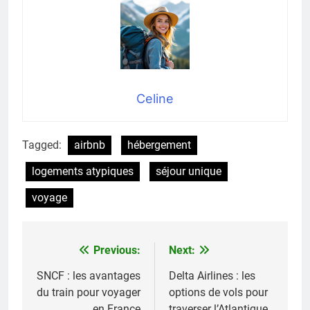
Celine
Tagged:
airbnb
hébergement
logements atypiques
séjour unique
voyage
Previous:
Next:
Navigation
de
SNCF : les avantages
Delta Airlines : les
du train pour voyager
options de vols pour
l’article
en France
traverser l’Atlantique