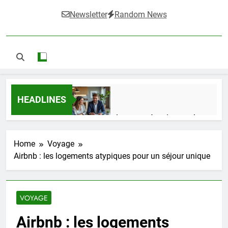
Newsletter
Random News
HEADLINES
Guide complet pour réussir un achat
LMNP d’occasion
1 Semaine Ago
Home
Voyage
Airbnb : les logements atypiques pour un séjour unique
Ifdak : comprendre ses missions et son
impact dans le domaine médical
VOYAGE
4 Mois Ago
Airbnb : les logements