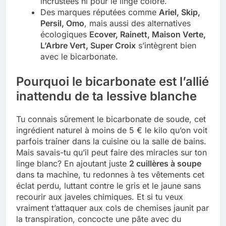
incrustées ni pour le linge coloré.
Des marques réputées comme
Ariel, Skip,
Tout savoir sur les impatiens de
Persil, Omo
, mais aussi des alternatives
nouvelle guinée : culture et entretien
écologiques
Ecover, Rainett, Maison Verte,
5 Mois Ago
L’Arbre Vert, Super Croix
s’intègrent bien
avec le bicarbonate.
Quels sont les inconvénients de
Pourquoi le bicarbonate est l’allié
l’eucalyptus gunnii pour votre jardin
inattendu de ta lessive blanche
5 Mois Ago
Tu connais sûrement le bicarbonate de soude, cet
ingrédient naturel à moins de 5 € le kilo qu’on voit
À partir de quel montant la CAF porte
parfois trainer dans la cuisine ou la salle de bains.
plainte : comprendre les seuils à
Mais savais-tu qu’il peut faire des miracles sur ton
connaître
5 Mois Ago
linge blanc? En ajoutant juste
2 cuillères à soupe
dans ta machine, tu redonnes à tes vêtements cet
éclat perdu, luttant contre le gris et le jaune sans
Découvrir pourquoi des trous dans le
recourir aux javeles chimiques. Et si tu veux
jardin sans monticule apparaissent et
vraiment t’attaquer aux cols de chemises jaunit par
comment les traiter
5 Mois Ago
la transpiration, concocte une pâte avec du