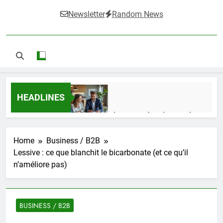
Newsletter
Random News
HEADLINES
Guide complet pour réussir un achat
LMNP d’occasion
1 Semaine Ago
Home
Business / B2B
Lessive : ce que blanchit le bicarbonate (et ce qu’il
n’améliore pas)
Ifdak : comprendre ses missions et son
impact dans le domaine médical
4 Mois Ago
BUSINESS / B2B