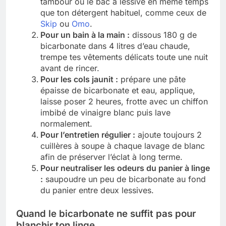
tambour ou le bac à lessive en même temps
que ton détergent habituel, comme ceux de
Skip
ou
Omo
.
Pour un bain à la main :
dissous 180 g de
bicarbonate dans 4 litres d’eau chaude,
trempe tes vêtements délicats toute une nuit
avant de rincer.
Pour les cols jaunit :
prépare une pâte
épaisse de bicarbonate et eau, applique,
laisse poser 2 heures, frotte avec un chiffon
imbibé de vinaigre blanc puis lave
normalement.
Pour l’entretien régulier :
ajoute toujours 2
cuillères à soupe à chaque lavage de blanc
afin de préserver l’éclat à long terme.
Pour neutraliser les odeurs du panier à linge
:
saupoudre un peu de bicarbonate au fond
du panier entre deux lessives.
Quand le bicarbonate ne suffit pas pour
blanchir ton linge