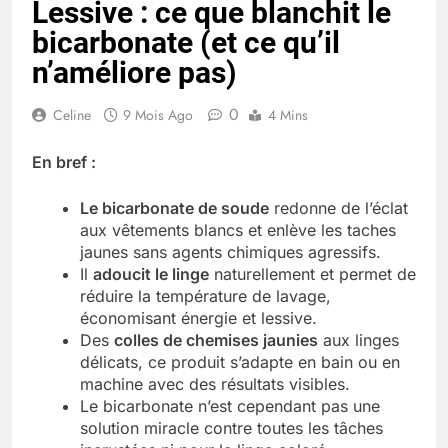
Lessive : ce que blanchit le
Quel est le salaire de Myriam Seurat en
bicarbonate (et ce qu’il
2025 ?
4 Mois Ago
n’améliore pas)
0
Celine
9 Mois Ago
4 Mins
Okrami : comprendre ses
fonctionnalités clés et avantages
En bref :
4 Mois Ago
Le bicarbonate de soude
redonne de l’éclat
aux vêtements blancs et enlève les taches
Découvrez notre test d’orientation
jaunes sans agents chimiques agressifs.
gratuit spécialement conçu pour
Il
adoucit le linge
naturellement et permet de
collégiens et lycéens
4 Mois Ago
réduire la température de lavage,
économisant énergie et lessive.
Des
colles de chemises jaunies
aux linges
délicats, ce produit s’adapte en bain ou en
Liste complète des marques
rezoactif.com à connaître en 2025
machine avec des résultats visibles.
Le bicarbonate n’est cependant pas une
4 Mois Ago
solution miracle contre toutes les tâches