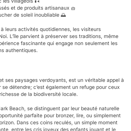
 les villageois 🎣
ssés et de produits artisanaux 🧺
her de soleil inoubliable 🌅
à leurs activités quotidiennes, les visiteurs
oi. L’île parvient à préserver ses traditions, même
périence fascinante qui engage non seulement les
ns authentiques.
et ses paysages verdoyants, est un véritable appel à
ur se détendre; c’est également un refuge pour ceux
richesse de la biodiversité locale.
ark Beach, se distinguent par leur beauté naturelle
pportunité parfaite pour bronzer, lire, ou simplement
orizon. Dans ces coins reculés, un simple moment
te, entre les cris joyeux des enfants jouant et le