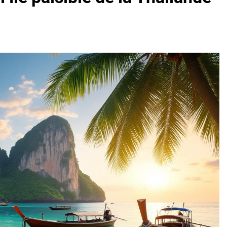
oactif.com à connaître en 2025
Tout savoir sur les impatiens de
5 Mois Ago
l’eucalyptus gunnii pour votre jardin
porte plainte : comprendre les seuils à connaître
ns le jardin sans monticule apparaissent et comment les traite