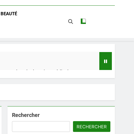
/ BEAUTÉ
 impact dans le domaine médical
t avantages
Rechercher
RECHERCHER