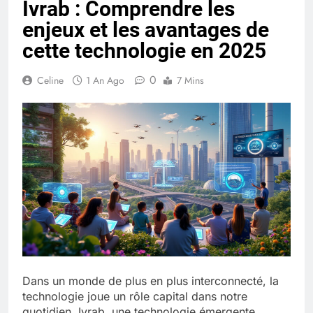
Ivrab : Comprendre les
Quel est le salaire de Myriam Seurat en
enjeux et les avantages de
2025 ?
4 Mois Ago
cette technologie en 2025
0
Celine
1 An Ago
7 Mins
Okrami : comprendre ses
fonctionnalités clés et avantages
4 Mois Ago
Découvrez notre test d’orientation
gratuit spécialement conçu pour
collégiens et lycéens
4 Mois Ago
Liste complète des marques
rezoactif.com à connaître en 2025
Dans un monde de plus en plus interconnecté, la
4 Mois Ago
technologie joue un rôle capital dans notre
quotidien. Ivrab, une technologie émergente,