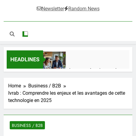
Newsletter
Random News
HEADLINES
Guide complet pour réussir un achat
LMNP d’occasion
1 Semaine Ago
Home
Business / B2B
Ivrab : Comprendre les enjeux et les avantages de cette
technologie en 2025
Ifdak : comprendre ses missions et son
impact dans le domaine médical
4 Mois Ago
BUSINESS / B2B