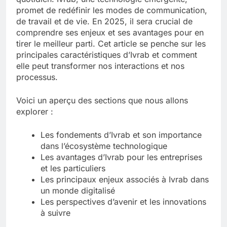
promet de redéfinir les modes de communication,
Tout savoir sur les impatiens de
de travail et de vie. En 2025, il sera crucial de
nouvelle guinée : culture et entretien
comprendre ses enjeux et ses avantages pour en
5 Mois Ago
tirer le meilleur parti. Cet article se penche sur les
principales caractéristiques d’Ivrab et comment
elle peut transformer nos interactions et nos
Quels sont les inconvénients de
processus.
l’eucalyptus gunnii pour votre jardin
5 Mois Ago
Voici un aperçu des sections que nous allons
explorer :
À partir de quel montant la CAF porte
Les fondements d’Ivrab et son importance
plainte : comprendre les seuils à
dans l’écosystème technologique
connaître
5 Mois Ago
Les avantages d’Ivrab pour les entreprises
et les particuliers
Les principaux enjeux associés à Ivrab dans
un monde digitalisé
Découvrir pourquoi des trous dans le
Les perspectives d’avenir et les innovations
jardin sans monticule apparaissent et
comment les traiter
à suivre
5 Mois Ago