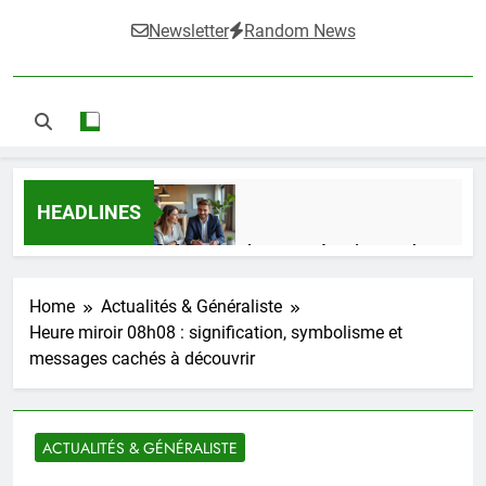
Newsletter
Random News
HEADLINES
Guide complet pour réussir un achat
LMNP d’occasion
1 Semaine Ago
Home
Actualités & Généraliste
Heure miroir 08h08 : signification, symbolisme et
messages cachés à découvrir
Ifdak : comprendre ses missions et son
impact dans le domaine médical
4 Mois Ago
ACTUALITÉS & GÉNÉRALISTE