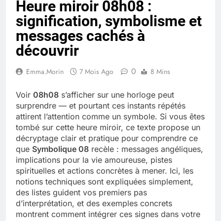
Heure miroir 08h08 :
Quel est le salaire de Myriam Seurat en
signification, symbolisme et
2025 ?
4 Mois Ago
messages cachés à
découvrir
Okrami : comprendre ses
0
Emma.Morin
7 Mois Ago
8 Mins
fonctionnalités clés et avantages
4 Mois Ago
Voir
08h08
s’afficher sur une horloge peut
surprendre — et pourtant ces instants répétés
attirent l’attention comme un symbole. Si vous êtes
Découvrez notre test d’orientation
tombé sur cette heure miroir, ce texte propose un
gratuit spécialement conçu pour
décryptage clair et pratique pour comprendre ce
collégiens et lycéens
4 Mois Ago
que
Symbolique 08
recèle : messages angéliques,
implications pour la vie amoureuse, pistes
spirituelles et actions concrètes à mener. Ici, les
Liste complète des marques
notions techniques sont expliquées simplement,
rezoactif.com à connaître en 2025
des listes guident vos premiers pas
4 Mois Ago
d’interprétation, et des exemples concrets
montrent comment intégrer ces signes dans votre