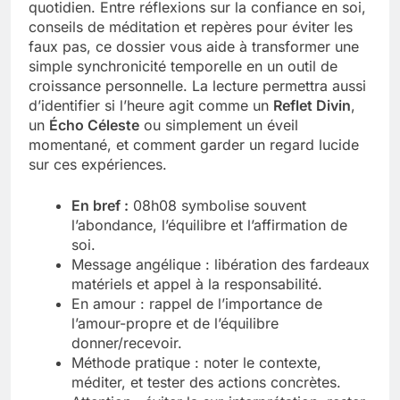
quotidien. Entre réflexions sur la confiance en soi,
conseils de méditation et repères pour éviter les
Tout savoir sur les impatiens de
nouvelle guinée : culture et entretien
faux pas, ce dossier vous aide à transformer une
simple synchronicité temporelle en un outil de
5 Mois Ago
croissance personnelle. La lecture permettra aussi
d’identifier si l’heure agit comme un
Reflet Divin
,
un
Écho Céleste
ou simplement un éveil
Quels sont les inconvénients de
momentané, et comment garder un regard lucide
l’eucalyptus gunnii pour votre jardin
sur ces expériences.
5 Mois Ago
En bref :
08h08 symbolise souvent
l’abondance, l’équilibre et l’affirmation de
À partir de quel montant la CAF porte
soi.
plainte : comprendre les seuils à
Message angélique : libération des fardeaux
connaître
5 Mois Ago
matériels et appel à la responsabilité.
En amour : rappel de l’importance de
l’amour-propre et de l’équilibre
Découvrir pourquoi des trous dans le
donner/recevoir.
jardin sans monticule apparaissent et
Méthode pratique : noter le contexte,
comment les traiter
5 Mois Ago
méditer, et tester des actions concrètes.