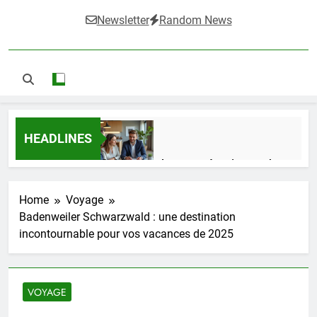
Newsletter
Random News
HEADLINES
Guide complet pour réussir un achat
LMNP d’occasion
2 Semaines Ago
Home
Voyage
Badenweiler Schwarzwald : une destination
incontournable pour vos vacances de 2025
Ifdak : comprendre ses missions et son
impact dans le domaine médical
4 Mois Ago
VOYAGE