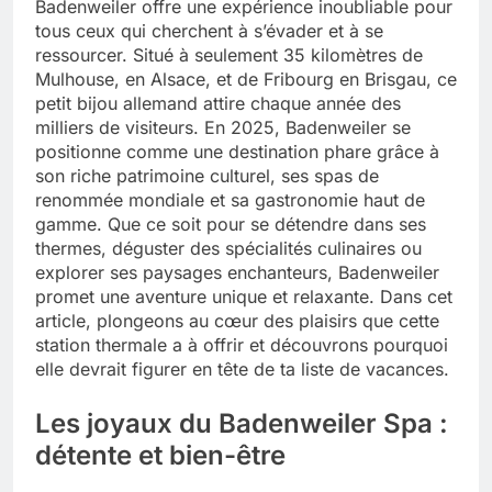
Badenweiler offre une expérience inoubliable pour
tous ceux qui cherchent à s’évader et à se
Tout savoir sur les impatiens de
ressourcer. Situé à seulement 35 kilomètres de
nouvelle guinée : culture et entretien
Mulhouse, en Alsace, et de Fribourg en Brisgau, ce
5 Mois Ago
petit bijou allemand attire chaque année des
milliers de visiteurs. En 2025, Badenweiler se
positionne comme une destination phare grâce à
Quels sont les inconvénients de
son riche patrimoine culturel, ses spas de
l’eucalyptus gunnii pour votre jardin
renommée mondiale et sa gastronomie haut de
5 Mois Ago
gamme. Que ce soit pour se détendre dans ses
thermes, déguster des spécialités culinaires ou
explorer ses paysages enchanteurs, Badenweiler
À partir de quel montant la CAF porte
promet une aventure unique et relaxante. Dans cet
plainte : comprendre les seuils à
article, plongeons au cœur des plaisirs que cette
connaître
5 Mois Ago
station thermale a à offrir et découvrons pourquoi
elle devrait figurer en tête de ta liste de vacances.
Découvrir pourquoi des trous dans le
Les joyaux du Badenweiler Spa :
jardin sans monticule apparaissent et
détente et bien-être
comment les traiter
5 Mois Ago