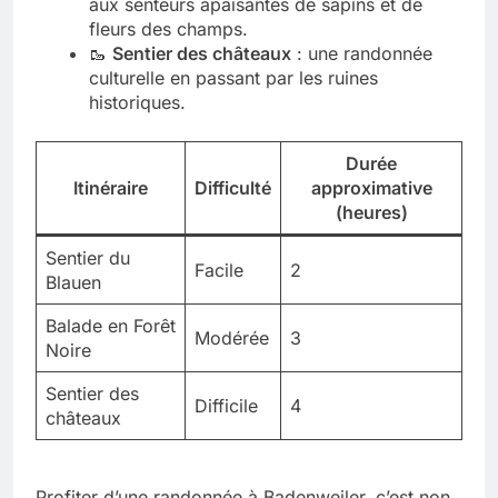
aux senteurs apaisantes de sapins et de
fleurs des champs.
🥾
Sentier des châteaux
: une randonnée
culturelle en passant par les ruines
historiques.
Durée
Itinéraire
Difficulté
approximative
(heures)
Sentier du
Facile
2
Blauen
Balade en Forêt
Modérée
3
Noire
Sentier des
Difficile
4
châteaux
Profiter d’une randonnée à Badenweiler, c’est non