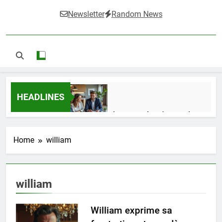
Newsletter
Random News
HEADLINES
Guide complet pour réussir un achat
LMNP d’occasion
2 Semaines Ago
Home
william
Ifdak : comprendre ses missions et son
william
impact dans le domaine médical
4 Mois Ago
William exprime sa