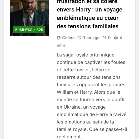
frustration et sa colère
Quel est le salaire de Myriam Seurat en
envers Harry : un voyage
2025 ?
emblématique au cœur
4 Mois Ago
des tensions familiales
BUSINESS / B2B
Celine
1 an ago
0
6
Okrami : comprendre ses
mins
fonctionnalités clés et avantages
4 Mois Ago
La saga royale britannique
continue de captiver les foules,
et cette fois-ci, l’étau se
Découvrez notre test d’orientation
resserre autour des tensions
gratuit spécialement conçu pour
familiales opposant les princes
collégiens et lycéens
4 Mois Ago
William et Harry. Alors que le
monde se tourne vers le conflit
en Ukraine, un voyage
Liste complète des marques
emblématique de Harry a ravivé
rezoactif.com à connaître en 2025
les émotions au sein de la
4 Mois Ago
famille royale. Que se passe-t-il
réellement…