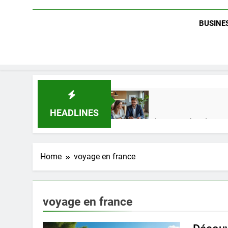
BUSINES
HEADLINES
Guide complet pour réussir un 
1 Semaine Ago
Home
voyage en france
Quel est le salaire de Myriam S
4 Mois Ago
voyage en france
Découvrez notre test d’orientati