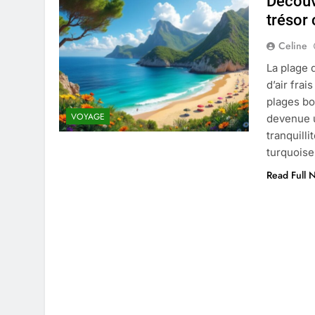
Découvr
4 Mois Ago
trésor
Celine
Liste complète des marques rez
La plage 
4 Mois Ago
d’air fra
plages bo
VOYAGE
devenue u
Quels sont les inconvénients de 
tranquill
5 Mois Ago
turquoise
Read Full 
À partir de quel montant la CAF 
5 Mois Ago
Découvrir pourquoi des trous da
5 Mois Ago