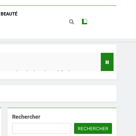
/ BEAUTÉ
 impact dans le domaine médical
t avantages
Rechercher
RECHERCHER