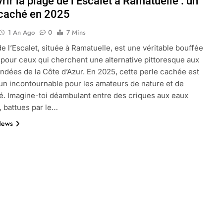
ir la plage de l’Escalet à Ramatuelle : un
 caché en 2025
1 An Ago
0
7 Mins
oactif.com à connaître en 2025
Tout savoir sur les impatiens de
de l’Escalet, située à Ramatuelle, est une véritable bouffée
5 Mois Ago
is pour ceux qui cherchent une alternative pittoresque aux
ndées de la Côte d’Azur. En 2025, cette perle cachée est
n incontournable pour les amateurs de nature et de
l’eucalyptus gunnii pour votre jardin
ité. Imagine-toi déambulant entre des criques aux eaux
, battues par le…
News
porte plainte : comprendre les seuils à connaître
ns le jardin sans monticule apparaissent et comment les traite