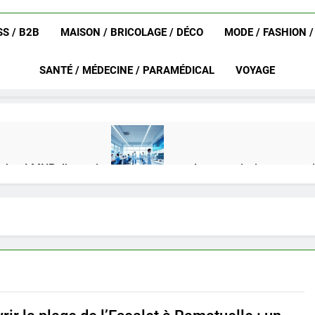
S / B2B
MAISON / BRICOLAGE / DÉCO
MODE / FASHION 
SANTÉ / MÉDECINE / PARAMÉDICAL
VOYAGE
achat LMNP d’occasion
Ifdak : comprendre ses missions et son
4 Mois Ago
eurat en 2025 ?
Okrami : comprendre ses fonctionnalités clés e
4 Mois Ago
on gratuit spécialement conçu pour collégiens et lycéens