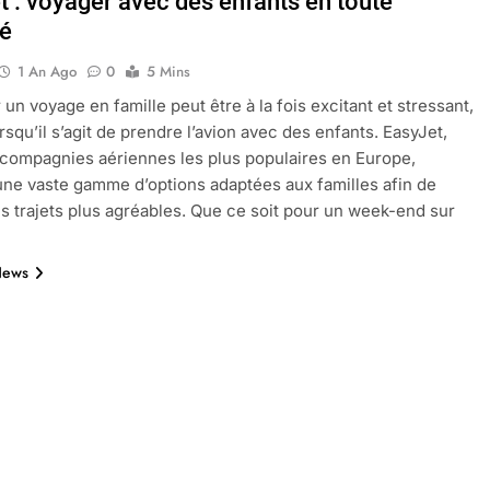
t : voyager avec des enfants en toute
té
1 An Ago
0
5 Mins
oactif.com à connaître en 2025
Tout savoir sur les impatiens de
 un voyage en famille peut être à la fois excitant et stressant,
5 Mois Ago
rsqu’il s’agit de prendre l’avion avec des enfants. EasyJet,
 compagnies aériennes les plus populaires en Europe,
ne vaste gamme d’options adaptées aux familles afin de
l’eucalyptus gunnii pour votre jardin
s trajets plus agréables. Que ce soit pour un week-end sur
News
porte plainte : comprendre les seuils à connaître
ns le jardin sans monticule apparaissent et comment les traite