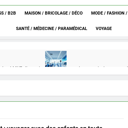
S / B2B
MAISON / BRICOLAGE / DÉCO
MODE / FASHION 
SANTÉ / MÉDECINE / PARAMÉDICAL
VOYAGE
achat LMNP d’occasion
Ifdak : comprendre ses missions et son
4 Mois Ago
eurat en 2025 ?
Okrami : comprendre ses fonctionnalités clés e
4 Mois Ago
on gratuit spécialement conçu pour collégiens et lycéens