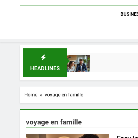
BUSINES
HEADLINES
Guide complet pour réussir un 
2 Semaines Ago
Home
voyage en famille
Quel est le salaire de Myriam S
4 Mois Ago
voyage en famille
Découvrez notre test d’orientati