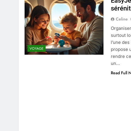
EasyJe
4 Mois Ago
séréni
Celine
Liste complète des marques rez
Organiser
4 Mois Ago
surtout lo
l’une des
VOYAGE
propose u
Quels sont les inconvénients de 
rendre ce
5 Mois Ago
un…
Read Full 
À partir de quel montant la CAF 
5 Mois Ago
Découvrir pourquoi des trous da
5 Mois Ago