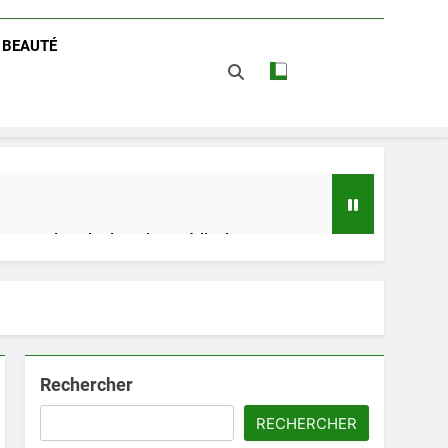
/ BEAUTÉ
 impact dans le domaine médical
t avantages
Rechercher
RECHERCHER