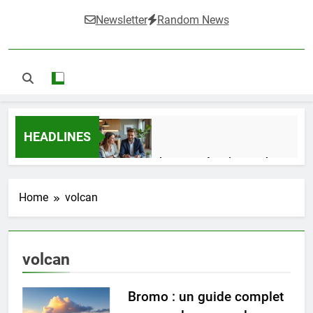
Newsletter
Random News
HEADLINES
Guide complet pour réussir un achat
LMNP d’occasion
1 Semaine Ago
Home
volcan
Ifdak : comprendre ses missions et son
volcan
impact dans le domaine médical
4 Mois Ago
Bromo : un guide complet