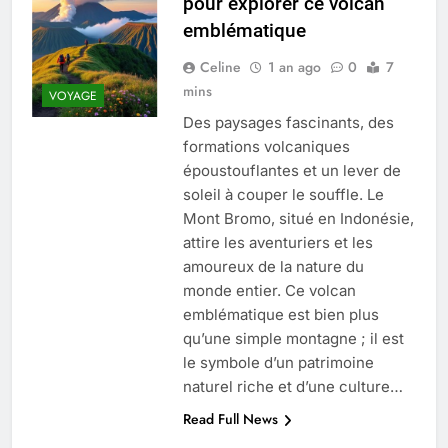
pour explorer ce volcan
Quel est le salaire de Myriam Seurat en
emblématique
2025 ?
4 Mois Ago
Celine
1 an ago
0
7
mins
VOYAGE
Des paysages fascinants, des
Okrami : comprendre ses
formations volcaniques
fonctionnalités clés et avantages
époustouflantes et un lever de
4 Mois Ago
soleil à couper le souffle. Le
Mont Bromo, situé en Indonésie,
attire les aventuriers et les
Découvrez notre test d’orientation
gratuit spécialement conçu pour
amoureux de la nature du
collégiens et lycéens
monde entier. Ce volcan
4 Mois Ago
emblématique est bien plus
qu’une simple montagne ; il est
le symbole d’un patrimoine
Liste complète des marques
rezoactif.com à connaître en 2025
naturel riche et d’une culture…
4 Mois Ago
Read Full News