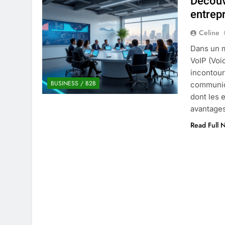
Découv
4 Mois Ago
entrep
Celine
Liste complète des marques rez
Dans un m
4 Mois Ago
VoIP (Voi
incontour
BUSINESS / B2B
communica
Quels sont les inconvénients de 
dont les e
5 Mois Ago
avantages
Read Full 
À partir de quel montant la CAF 
5 Mois Ago
Découvrir pourquoi des trous da
5 Mois Ago