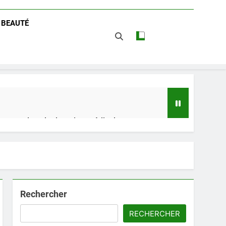
/ BEAUTÉ
 impact dans le domaine médical
t avantages
Rechercher
RECHERCHER