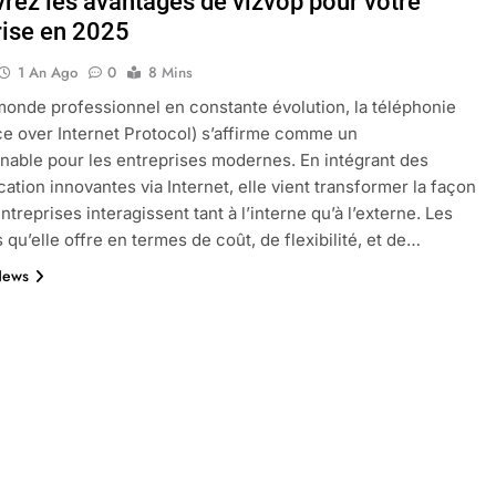
rez les avantages de vizvop pour votre
rise en 2025
1 An Ago
0
8 Mins
oactif.com à connaître en 2025
Tout savoir sur les impatiens de
onde professionnel en constante évolution, la téléphonie
5 Mois Ago
ce over Internet Protocol) s’affirme comme un
nable pour les entreprises modernes. En intégrant des
tion innovantes via Internet, elle vient transformer la façon
l’eucalyptus gunnii pour votre jardin
ntreprises interagissent tant à l’interne qu’à l’externe. Les
 qu’elle offre en termes de coût, de flexibilité, et de…
News
porte plainte : comprendre les seuils à connaître
ns le jardin sans monticule apparaissent et comment les traite