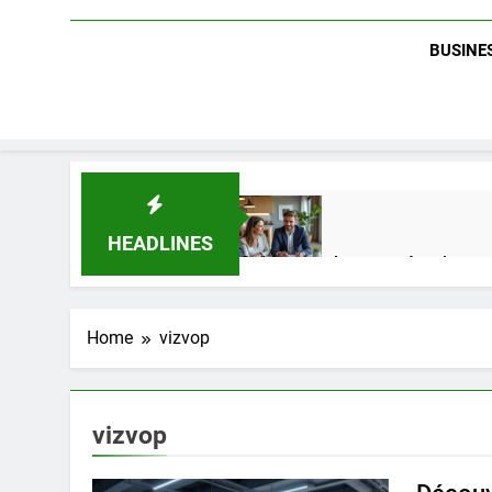
BUSINES
HEADLINES
Guide complet pour réussir un 
1 Semaine Ago
Home
vizvop
Quel est le salaire de Myriam S
4 Mois Ago
vizvop
Découvrez notre test d’orientati