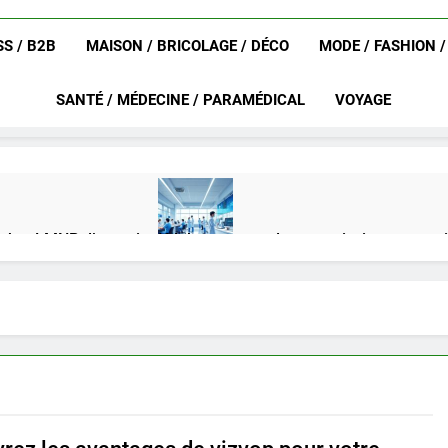
S / B2B
MAISON / BRICOLAGE / DÉCO
MODE / FASHION 
SANTÉ / MÉDECINE / PARAMÉDICAL
VOYAGE
achat LMNP d’occasion
Ifdak : comprendre ses missions et son
4 Mois Ago
eurat en 2025 ?
Okrami : comprendre ses fonctionnalités clés e
4 Mois Ago
on gratuit spécialement conçu pour collégiens et lycéens