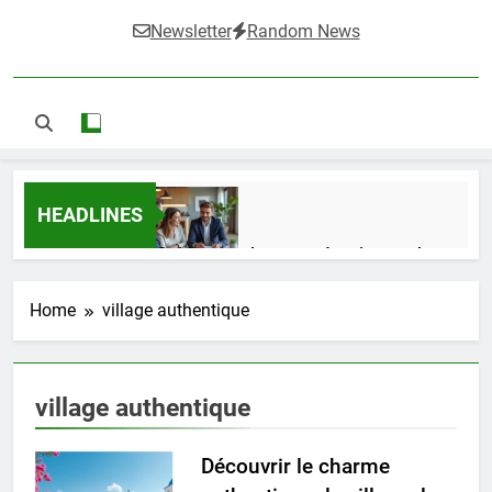
Newsletter
Random News
HEADLINES
Guide complet pour réussir un achat
LMNP d’occasion
1 Semaine Ago
Home
village authentique
Ifdak : comprendre ses missions et son
village authentique
impact dans le domaine médical
4 Mois Ago
Découvrir le charme