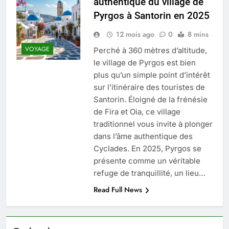
authentique du village de
Quel est le salaire de Myriam Seurat en
Pyrgos à Santorin en 2025
2025 ?
4 Mois Ago
12 mois ago
0
8 mins
VOYAGE
Perché à 360 mètres d’altitude,
le village de Pyrgos est bien
Okrami : comprendre ses
plus qu’un simple point d’intérêt
fonctionnalités clés et avantages
sur l’itinéraire des touristes de
4 Mois Ago
Santorin. Éloigné de la frénésie
de Fira et Oia, ce village
traditionnel vous invite à plonger
Découvrez notre test d’orientation
gratuit spécialement conçu pour
dans l’âme authentique des
collégiens et lycéens
Cyclades. En 2025, Pyrgos se
4 Mois Ago
présente comme un véritable
refuge de tranquillité, un lieu…
Liste complète des marques
Read Full News
rezoactif.com à connaître en 2025
4 Mois Ago