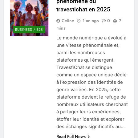
phénomène du
Quel est le salaire de Myriam Seurat en
travestichat en 2025
2025 ?
4 Mois Ago
Celine
1 an ago
0
7
mins
BUSINESS / B2B
Le monde numérique a évolué à
Okrami : comprendre ses
une vitesse phénoménale et,
fonctionnalités clés et avantages
parmi les nombreuses
4 Mois Ago
plateformes qui émergent,
TravestiChat se distingue
comme un espace unique dédié
Découvrez notre test d’orientation
gratuit spécialement conçu pour
à l’expression des identités de
collégiens et lycéens
genre variées. En 2025, cette
4 Mois Ago
plateforme devient le refuge de
nombreux utilisateurs cherchant
à partager leurs expériences,
Liste complète des marques
rezoactif.com à connaître en 2025
étoffer leur identité et explorer
4 Mois Ago
des échanges significatifs au…
Read Full News