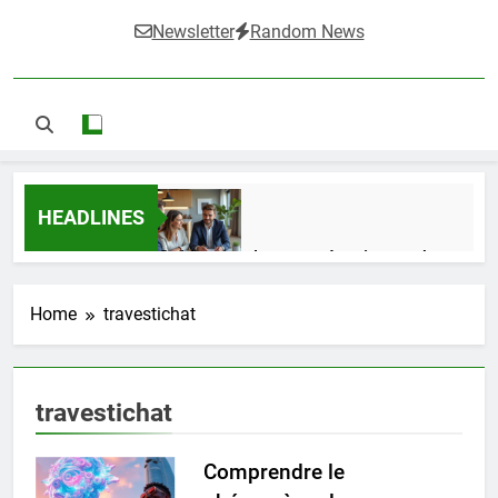
Newsletter
Random News
HEADLINES
Guide complet pour réussir un achat
LMNP d’occasion
1 Semaine Ago
Home
travestichat
Ifdak : comprendre ses missions et son
travestichat
impact dans le domaine médical
4 Mois Ago
Comprendre le