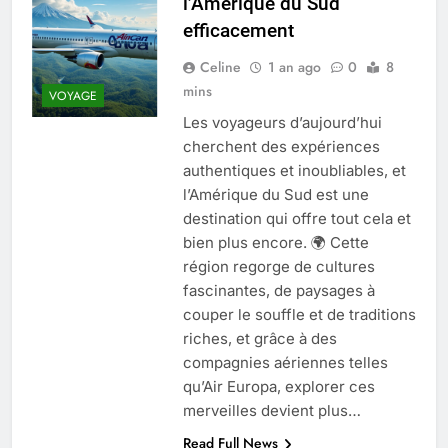
l’Amérique du Sud
Quel est le salaire de Myriam Seurat en
efficacement
2025 ?
4 Mois Ago
Celine
1 an ago
0
8
mins
VOYAGE
Les voyageurs d’aujourd’hui
Okrami : comprendre ses
cherchent des expériences
fonctionnalités clés et avantages
authentiques et inoubliables, et
4 Mois Ago
l’Amérique du Sud est une
destination qui offre tout cela et
bien plus encore. 🌍 Cette
Découvrez notre test d’orientation
gratuit spécialement conçu pour
région regorge de cultures
collégiens et lycéens
fascinantes, de paysages à
4 Mois Ago
couper le souffle et de traditions
riches, et grâce à des
compagnies aériennes telles
Liste complète des marques
rezoactif.com à connaître en 2025
qu’Air Europa, explorer ces
4 Mois Ago
merveilles devient plus…
Read Full News