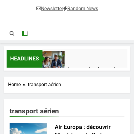
Newsletter
Random News
HEADLINES
Guide complet pour réussir un achat
LMNP d’occasion
1 Semaine Ago
Home
transport aérien
Ifdak : comprendre ses missions et son
transport aérien
impact dans le domaine médical
4 Mois Ago
Air Europa : découvrir