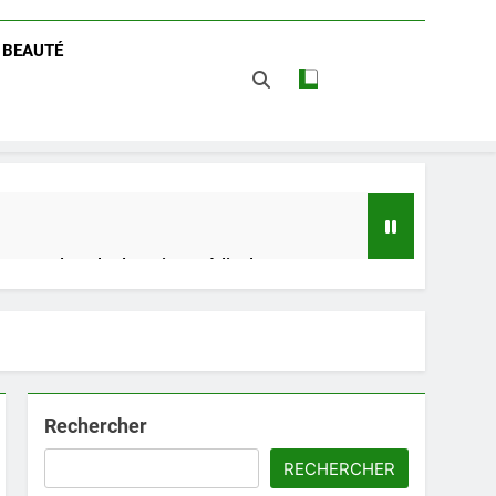
/ BEAUTÉ
 impact dans le domaine médical
t avantages
Rechercher
RECHERCHER