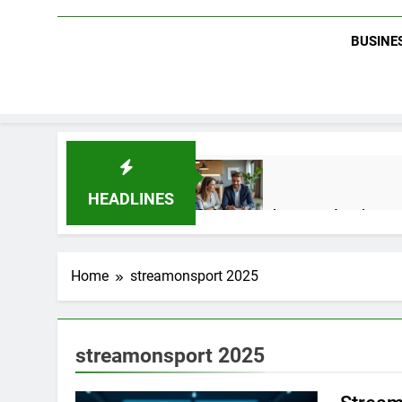
BUSINES
HEADLINES
Guide complet pour réussir un 
1 Semaine Ago
Home
streamonsport 2025
Quel est le salaire de Myriam S
4 Mois Ago
streamonsport 2025
Découvrez notre test d’orientati