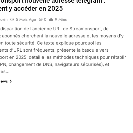
onsport nouvelle adresse telegram :
t y accéder en 2025
orin
5 Mois Ago
0
9 Mins
oactif.com à connaître en 2025
Tout savoir sur les impatiens de
 disparition de l’ancienne URL de Streamonsport, de
5 Mois Ago
abonnés cherchent la nouvelle adresse et les moyens d’y
n toute sécurité. Ce texte explique pourquoi les
ts d’URL sont fréquents, présente la bascule vers
l’eucalyptus gunnii pour votre jardin
ort en 2025, détaille les méthodes techniques pour rétablir
VPN, changement de DNS, navigateurs sécurisés), et
les…
News
porte plainte : comprendre les seuils à connaître
ns le jardin sans monticule apparaissent et comment les traite