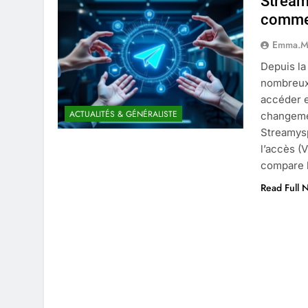
Stream
4 Mois Ago
commen
Emma.M
Liste complète des marques rez
Depuis la
4 Mois Ago
nombreux 
accéder e
ACTUALITÉS & GÉNÉRALISTE
changemen
Quels sont les inconvénients de 
Streamysp
5 Mois Ago
l’accès (
compare 
Read Full 
À partir de quel montant la CAF 
5 Mois Ago
Découvrir pourquoi des trous da
5 Mois Ago