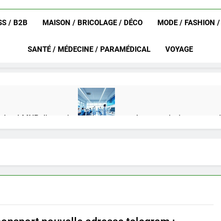
S / B2B
MAISON / BRICOLAGE / DÉCO
MODE / FASHION 
SANTÉ / MÉDECINE / PARAMÉDICAL
VOYAGE
achat LMNP d’occasion
Ifdak : comprendre ses missions et son
4 Mois Ago
eurat en 2025 ?
Okrami : comprendre ses fonctionnalités clés e
4 Mois Ago
on gratuit spécialement conçu pour collégiens et lycéens