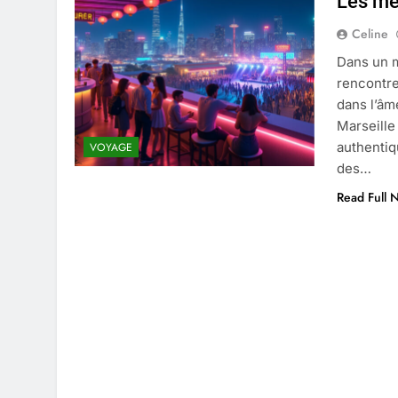
Les me
4 Mois Ago
Celine
Dans un m
Liste complète des marques rez
rencontre
4 Mois Ago
dans l’âm
Marseille
authentiq
VOYAGE
Quels sont les inconvénients de 
des…
5 Mois Ago
Read Full 
À partir de quel montant la CAF 
5 Mois Ago
Découvrir pourquoi des trous da
5 Mois Ago