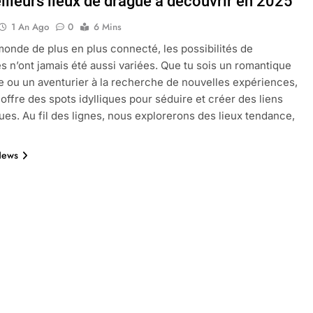
illeurs lieux de drague à découvrir en 2025
1 An Ago
0
6 Mins
onde de plus en plus connecté, les possibilités de
oactif.com à connaître en 2025
Tout savoir sur les impatiens de
s n’ont jamais été aussi variées. Que tu sois un romantique
5 Mois Ago
e ou un aventurier à la recherche de nouvelles expériences,
 offre des spots idylliques pour séduire et créer des liens
ues. Au fil des lignes, nous explorerons des lieux tendance,
l’eucalyptus gunnii pour votre jardin
News
porte plainte : comprendre les seuils à connaître
ns le jardin sans monticule apparaissent et comment les traite