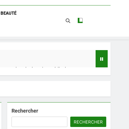
/ BEAUTÉ
 impact dans le domaine médical
t avantages
Rechercher
RECHERCHER