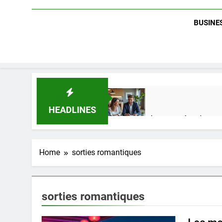
BUSINES
HEADLINES
Guide complet pour réussir un 
1 Semaine Ago
Home
sorties romantiques
Quel est le salaire de Myriam S
4 Mois Ago
sorties romantiques
Découvrez notre test d’orientati