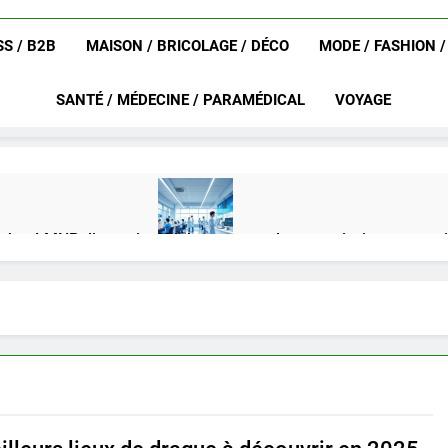
S / B2B
MAISON / BRICOLAGE / DÉCO
MODE / FASHION 
SANTÉ / MÉDECINE / PARAMÉDICAL
VOYAGE
achat LMNP d’occasion
Ifdak : comprendre ses missions et son
4 Mois Ago
eurat en 2025 ?
Okrami : comprendre ses fonctionnalités clés e
4 Mois Ago
on gratuit spécialement conçu pour collégiens et lycéens