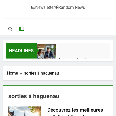
Newsletter
Random News
HEADLINES
Guide complet pour réussir un achat
LMNP d’occasion
1 Semaine Ago
Home
sorties à haguenau
Ifdak : comprendre ses missions et son
sorties à haguenau
impact dans le domaine médical
4 Mois Ago
Découvrez les meilleures