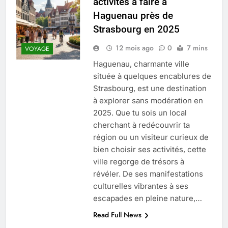
activités à faire à
Quel est le salaire de Myriam Seurat en
Haguenau près de
2025 ?
Strasbourg en 2025
4 Mois Ago
12 mois ago
0
7 mins
VOYAGE
Haguenau, charmante ville
Okrami : comprendre ses
située à quelques encablures de
fonctionnalités clés et avantages
Strasbourg, est une destination
4 Mois Ago
à explorer sans modération en
2025. Que tu sois un local
cherchant à redécouvrir ta
Découvrez notre test d’orientation
gratuit spécialement conçu pour
région ou un visiteur curieux de
collégiens et lycéens
4 Mois Ago
bien choisir ses activités, cette
ville regorge de trésors à
révéler. De ses manifestations
Liste complète des marques
culturelles vibrantes à ses
rezoactif.com à connaître en 2025
escapades en pleine nature,…
4 Mois Ago
Read Full News