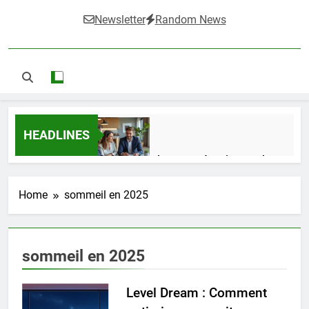
Newsletter
Random News
HEADLINES
Guide complet pour réussir un achat
LMNP d’occasion
1 Semaine Ago
Home
sommeil en 2025
Ifdak : comprendre ses missions et son
sommeil en 2025
impact dans le domaine médical
4 Mois Ago
Level Dream : Comment