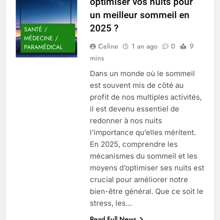
optimiser vos nuits pour
Quel est le salaire de Myriam Seurat en
un meilleur sommeil en
2025 ?
2025 ?
4 Mois Ago
SANTÉ /
MÉDECINE /
Celine
1 an ago
0
9
PARAMÉDICAL
mins
Okrami : comprendre ses
Dans un monde où le sommeil
fonctionnalités clés et avantages
est souvent mis de côté au
4 Mois Ago
profit de nos multiples activités,
il est devenu essentiel de
redonner à nos nuits
Découvrez notre test d’orientation
gratuit spécialement conçu pour
l’importance qu’elles méritent.
collégiens et lycéens
4 Mois Ago
En 2025, comprendre les
mécanismes du sommeil et les
moyens d’optimiser ses nuits est
Liste complète des marques
crucial pour améliorer notre
rezoactif.com à connaître en 2025
bien-être général. Que ce soit le
4 Mois Ago
stress, les…
Read Full News