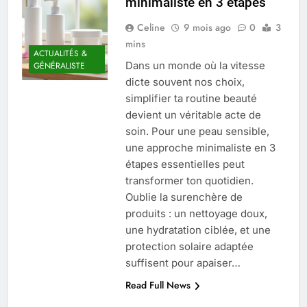
minimaliste en 3 étapes
Quel est le salaire de Myriam Seurat en
2025 ?
Celine
9 mois ago
0
3
4 Mois Ago
mins
ACTUALITÉS &
Dans un monde où la vitesse
GÉNÉRALISTE
dicte souvent nos choix,
Okrami : comprendre ses
simplifier ta routine beauté
fonctionnalités clés et avantages
devient un véritable acte de
4 Mois Ago
soin. Pour une peau sensible,
une approche minimaliste en 3
étapes essentielles peut
Découvrez notre test d’orientation
transformer ton quotidien.
gratuit spécialement conçu pour
collégiens et lycéens
Oublie la surenchère de
4 Mois Ago
produits : un nettoyage doux,
une hydratation ciblée, et une
protection solaire adaptée
Liste complète des marques
rezoactif.com à connaître en 2025
suffisent pour apaiser…
4 Mois Ago
Read Full News