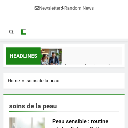
Newsletter
Random News
HEADLINES
Guide complet pour réussir un achat
LMNP d’occasion
1 Semaine Ago
Home
soins de la peau
Ifdak : comprendre ses missions et son
soins de la peau
impact dans le domaine médical
4 Mois Ago
Peau sensible : routine