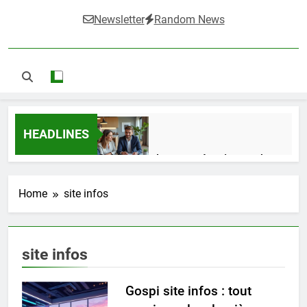
Newsletter
Random News
HEADLINES
Guide complet pour réussir un achat
LMNP d’occasion
1 Semaine Ago
Home
site infos
Ifdak : comprendre ses missions et son
site infos
impact dans le domaine médical
4 Mois Ago
Gospi site infos : tout