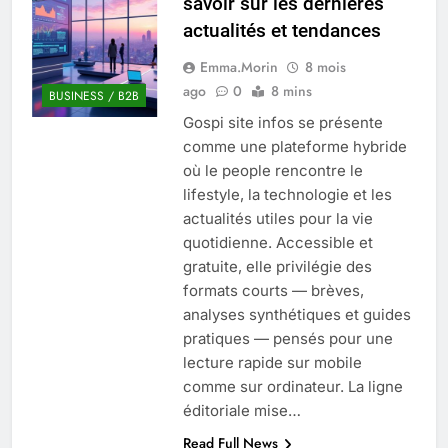
savoir sur les dernières
Quel est le salaire de Myriam Seurat en
actualités et tendances
2025 ?
4 Mois Ago
Emma.Morin
8 mois
ago
0
8 mins
BUSINESS / B2B
Gospi site infos se présente
Okrami : comprendre ses
comme une plateforme hybride
fonctionnalités clés et avantages
où le people rencontre le
4 Mois Ago
lifestyle, la technologie et les
actualités utiles pour la vie
quotidienne. Accessible et
Découvrez notre test d’orientation
gratuit spécialement conçu pour
gratuite, elle privilégie des
collégiens et lycéens
formats courts — brèves,
4 Mois Ago
analyses synthétiques et guides
pratiques — pensés pour une
lecture rapide sur mobile
Liste complète des marques
rezoactif.com à connaître en 2025
comme sur ordinateur. La ligne
4 Mois Ago
éditoriale mise…
Read Full News