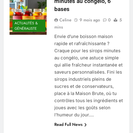
minutes au congélo, 6
Quel est le salaire de Myriam Seurat en
bases
2025 ?
4 Mois Ago
Celine
9 mois ago
0
5
ACTUALITÉS &
mins
GÉNÉRALISTE
Envie d’une boisson maison
Okrami : comprendre ses
rapide et rafraîchissante ?
fonctionnalités clés et avantages
Craque pour les sirops minutes
4 Mois Ago
au congélo, une astuce simple
qui allie fraîcheur instantanée et
saveurs personnalisées. Fini les
Découvrez notre test d’orientation
gratuit spécialement conçu pour
sirops industriels pleins de
collégiens et lycéens
sucres et de conservateurs,
4 Mois Ago
place à la Maison Brute, où tu
contrôles tous les ingrédients et
joues avec les goûts selon
Liste complète des marques
rezoactif.com à connaître en 2025
l’humeur du jour….
4 Mois Ago
Read Full News