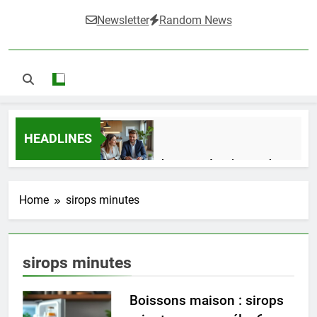
Newsletter
Random News
HEADLINES
Guide complet pour réussir un achat
LMNP d’occasion
2 Semaines Ago
Home
sirops minutes
Ifdak : comprendre ses missions et son
sirops minutes
impact dans le domaine médical
4 Mois Ago
Boissons maison : sirops