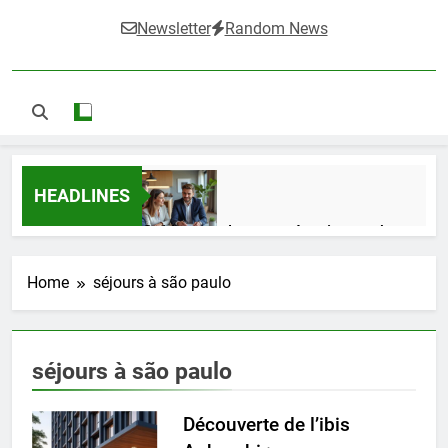
Newsletter
Random News
HEADLINES
Guide complet pour réussir un achat
LMNP d’occasion
1 Semaine Ago
Home
séjours à são paulo
Ifdak : comprendre ses missions et son
séjours à são paulo
impact dans le domaine médical
4 Mois Ago
Découverte de l’ibis