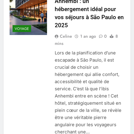
Anhembi : un
Quel est le salaire de Myriam Seurat en
hébergement idéal pour
2025 ?
vos séjours à São Paulo en
4 Mois Ago
2025
VOYAGE
Celine
1 an ago
0
8
Okrami : comprendre ses
mins
fonctionnalités clés et avantages
4 Mois Ago
Lors de la planification d’une
escapade à São Paulo, il est
crucial de choisir un
Découvrez notre test d’orientation
hébergement qui allie confort,
gratuit spécialement conçu pour
accessibilité et qualité de
collégiens et lycéens
4 Mois Ago
service. C’est là que l’ibis
Anhembi entre en scène ! Cet
hôtel, stratégiquement situé en
Liste complète des marques
plein cœur de la ville, se révèle
rezoactif.com à connaître en 2025
être une véritable pierre
4 Mois Ago
angulaire pour les voyageurs
cherchant une…