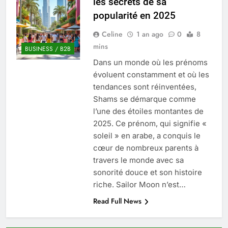
les secrets de sa
Quel est le salaire de Myriam Seurat en
popularité en 2025
2025 ?
4 Mois Ago
Celine
1 an ago
0
8
mins
BUSINESS / B2B
Dans un monde où les prénoms
Okrami : comprendre ses
évoluent constamment et où les
fonctionnalités clés et avantages
tendances sont réinventées,
4 Mois Ago
Shams se démarque comme
l’une des étoiles montantes de
2025. Ce prénom, qui signifie «
Découvrez notre test d’orientation
gratuit spécialement conçu pour
soleil » en arabe, a conquis le
collégiens et lycéens
cœur de nombreux parents à
4 Mois Ago
travers le monde avec sa
sonorité douce et son histoire
riche. Sailor Moon n’est…
Liste complète des marques
rezoactif.com à connaître en 2025
Read Full News
4 Mois Ago