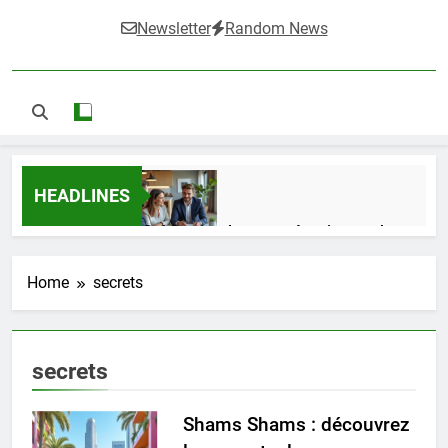
Newsletter
Random News
HEADLINES
Guide complet pour réussir un achat
LMNP d’occasion
1 Semaine Ago
Home
secrets
Ifdak : comprendre ses missions et son
secrets
impact dans le domaine médical
4 Mois Ago
Shams Shams : découvrez