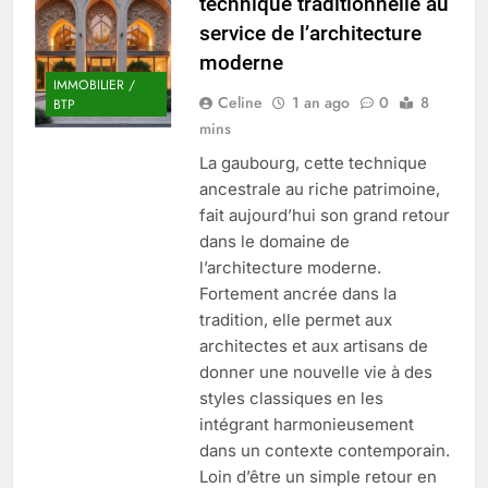
technique traditionnelle au
Quel est le salaire de Myriam Seurat en
service de l’architecture
2025 ?
moderne
4 Mois Ago
IMMOBILIER /
Celine
1 an ago
0
8
BTP
mins
Okrami : comprendre ses
La gaubourg, cette technique
fonctionnalités clés et avantages
ancestrale au riche patrimoine,
4 Mois Ago
fait aujourd’hui son grand retour
dans le domaine de
l’architecture moderne.
Découvrez notre test d’orientation
gratuit spécialement conçu pour
Fortement ancrée dans la
collégiens et lycéens
4 Mois Ago
tradition, elle permet aux
architectes et aux artisans de
donner une nouvelle vie à des
Liste complète des marques
styles classiques en les
rezoactif.com à connaître en 2025
intégrant harmonieusement
4 Mois Ago
dans un contexte contemporain.
Loin d’être un simple retour en