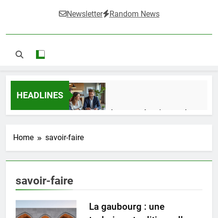
Newsletter
Random News
HEADLINES
Guide complet pour réussir un achat
LMNP d’occasion
2 Semaines Ago
Home
savoir-faire
Ifdak : comprendre ses missions et son
savoir-faire
impact dans le domaine médical
4 Mois Ago
La gaubourg : une