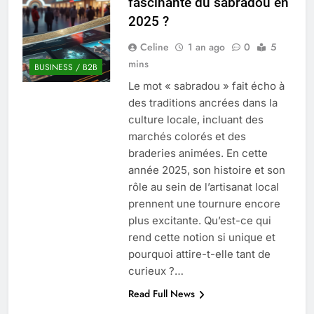
fascinante du sabradou en
Quel est le salaire de Myriam Seurat en
2025 ?
2025 ?
4 Mois Ago
Celine
1 an ago
0
5
mins
BUSINESS / B2B
Le mot « sabradou » fait écho à
Okrami : comprendre ses
des traditions ancrées dans la
fonctionnalités clés et avantages
culture locale, incluant des
4 Mois Ago
marchés colorés et des
braderies animées. En cette
année 2025, son histoire et son
Découvrez notre test d’orientation
gratuit spécialement conçu pour
rôle au sein de l’artisanat local
collégiens et lycéens
prennent une tournure encore
4 Mois Ago
plus excitante. Qu’est-ce qui
rend cette notion si unique et
pourquoi attire-t-elle tant de
Liste complète des marques
rezoactif.com à connaître en 2025
curieux ?…
4 Mois Ago
Read Full News