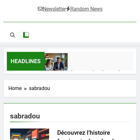
Newsletter
Random News
HEADLINES
Guide complet pour réussir un achat
LMNP d’occasion
2 Semaines Ago
Home
sabradou
Ifdak : comprendre ses missions et son
sabradou
impact dans le domaine médical
4 Mois Ago
Découvrez l’histoire