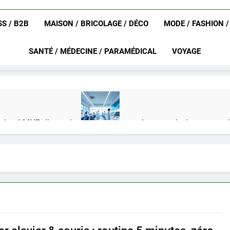
S / B2B
MAISON / BRICOLAGE / DÉCO
MODE / FASHION 
SANTÉ / MÉDECINE / PARAMÉDICAL
VOYAGE
achat LMNP d’occasion
Ifdak : comprendre ses missions et son
4 Mois Ago
eurat en 2025 ?
Okrami : comprendre ses fonctionnalités clés e
4 Mois Ago
on gratuit spécialement conçu pour collégiens et lycéens