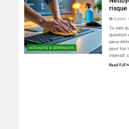
Nettoye
4 Mois Ago
risque
Celine
Liste complète des marques rez
Tu sais q
4 Mois Ago
question 
peux élim
ACTUALITÉS & GÉNÉRALISTE
pour ton 
Quels sont les inconvénients de 
intensif,
5 Mois Ago
Read Full 
À partir de quel montant la CAF 
5 Mois Ago
Découvrir pourquoi des trous da
5 Mois Ago