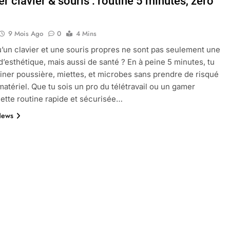
r clavier & souris : routine 5 minutes, zéro
9 Mois Ago
0
4 Mins
oactif.com à connaître en 2025
Tout savoir sur les impatiens de
u’un clavier et une souris propres ne sont pas seulement une
5 Mois Ago
d’esthétique, mais aussi de santé ? En à peine 5 minutes, tu
iner poussière, miettes, et microbes sans prendre de risqué
matériel. Que tu sois un pro du télétravail ou un gamer
l’eucalyptus gunnii pour votre jardin
 cette routine rapide et sécurisée…
News
porte plainte : comprendre les seuils à connaître
ns le jardin sans monticule apparaissent et comment les traite