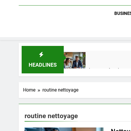
BUSINES
HEADLINES
Guide complet pour réussir un 
2 Semaines Ago
Home
routine nettoyage
Quel est le salaire de Myriam S
4 Mois Ago
routine nettoyage
Découvrez notre test d’orientati