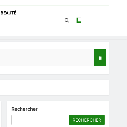
/ BEAUTÉ
 impact dans le domaine médical
t avantages
Rechercher
RECHERCHER