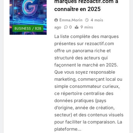
marques rezoactif.com à
Quel est le salaire de Myriam Seurat en
connaître en 2025
2025 ?
4 Mois Ago
Emma.Morin
4 mois
ago
0
9 mins
BUSINESS / B2B
La liste complète des marques
Okrami : comprendre ses
présentes sur rezoactif.com
fonctionnalités clés et avantages
offre un panorama riche et
4 Mois Ago
structuré des acteurs qui
façonnent le marché en 2025.
Que vous soyez responsable
Découvrez notre test d’orientation
gratuit spécialement conçu pour
marketing, commerçant local ou
collégiens et lycéens
simple consommateur curieux,
4 Mois Ago
ce répertoire centralise des
données pratiques (pays
d’origine, année de création,
Liste complète des marques
rezoactif.com à connaître en 2025
secteur) et des contenus visuels
4 Mois Ago
pour faciliter la comparaison. La
plateforme…