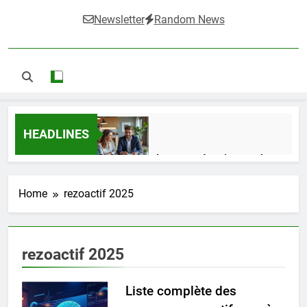
Newsletter
Random News
HEADLINES
Guide complet pour réussir un achat
LMNP d’occasion
1 Semaine Ago
Home
rezoactif 2025
Ifdak : comprendre ses missions et son
rezoactif 2025
impact dans le domaine médical
4 Mois Ago
Liste complète des