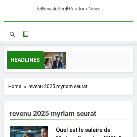
Newsletter
Random News
HEADLINES
Guide complet pour réussir un achat
LMNP d’occasion
1 Semaine Ago
Home
revenu 2025 myriam seurat
Ifdak : comprendre ses missions et son
revenu 2025 myriam seurat
impact dans le domaine médical
4 Mois Ago
Quel est le salaire de