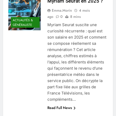
Myriam Seurat en 2025 ?
Quel est le salaire de Myriam Seurat en
2025 ?
Emma.Morin
4 mois
4 Mois Ago
ago
0
8 mins
ACTUALITÉS &
Myriam Seurat suscite une
GÉNÉRALISTE
curiosité récurrente : quel est
Okrami : comprendre ses
son salaire en 2025 et comment
fonctionnalités clés et avantages
se compose réellement sa
4 Mois Ago
rémunération ? Cet article
analyse, chiffres estimés à
l’appui, les différents éléments
Découvrez notre test d’orientation
qui façonnent le revenu d’une
gratuit spécialement conçu pour
collégiens et lycéens
présentatrice météo dans le
4 Mois Ago
service public. On décrypte la
part fixe liée aux grilles de
France Télévisions, les
Liste complète des marques
rezoactif.com à connaître en 2025
compléments…
4 Mois Ago
Read Full News